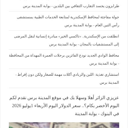
طرابزون يجسد التقارب الثقافي بين البلدين - بوابة المدينة برس
جولة مفاجئة لمحافظ الإسكندرية لمتابعة الخدمات الطبية بمستشفى
رأس التين العام - بوابة المدينة برس
انطلقت من الإسكندرية.. «تاكسي الخير» مبادرة إنسانية لنقل المرضى
إلى المستشفيات بالمجان - بوابة المدينة برس
محافظ الوادي الجديد تودع الفائزين برحلات العمرة المهداة من المحافظة
- بوابة المدينة برس
استشاري تغذية: اللبن والزبادي أكلات مهمة للصغار ولكن دون إفراط -
المدينة برس
عزيزي الزائر أهلا وسهلا بك في موقع المدينة برس نقدم لكم
اليوم الأخضر بكام؟.. سعر الدولار اليوم الأربعاء 1يوليو 2026
في البنوك - بوابة المدينة