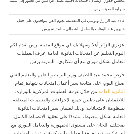
مجلس حقوق الإنسان: حسابات أجنبية تضلل الراغبين في العبور إلى سبتة
- بوابة المدينة برس
غادة عبد الرازق وبوسي في المقدمة، نجوم الفن يتوافدون على حفل
شيرين عبد الوهاب بالساحل الشمالي - المدينة برس
عزيزي الزائر أهلا وسهلا بك في موقع المدينة برس نقدم لكم
اليوم التعليم عن امتحانات الثانوية العامة: غرف العمليات
تتعامل بشكل فوري مع أي شكاوى - المدينة برس
حرص محمد عبد اللطيف وزير التربية والتعليم والتعليم الفني
صباح اليوم، على متابعة سير أعمال امتحانات شهادة إتمام
الثانوية العامة
من خلال غرفة العمليات المركزية بالوزارة،
للاطمئنان على تطبيق جميع الإجراءات والتعليمات المتعلقة
بمنظومة الامتحانات؛ وذلك لضمان سير امتحانات الثانوية
العامة بشكل منضبط، مشددًا على تحقيق الانضباط الكامل
بمختلف اللجان على مستوى الجمهورية والتعامل الفوري مع
أي شكاوى ترد لغرفة العمليات المركزية أو غرف العمليات