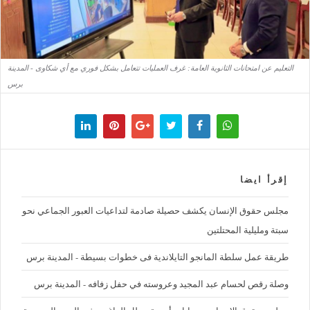
التعليم عن امتحانات الثانوية العامة: غرف العمليات تتعامل بشكل فوري مع أي شكاوى - المدينة
برس
إقرأ ايضا
مجلس حقوق الإنسان يكشف حصيلة صادمة لتداعيات العبور الجماعي نحو
سبتة ومليلية المحتلتين
طريقة عمل سلطة المانجو التايلاندية فى خطوات بسيطة - المدينة برس
وصلة رقص لحسام عبد المجيد وعروسته في حفل زفافه - المدينة برس