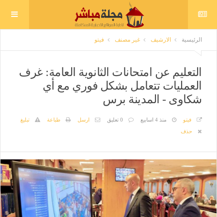
الرئيسية
الارشيف
غير مصنف
فيتو
التعليم عن امتحانات الثانوية العامة: غرف
العمليات تتعامل بشكل فوري مع أي
شكاوى - المدينة برس
فيتو
منذ 4 اسابيع
0 تعليق
ارسل
طباعة
تبليغ
حذف