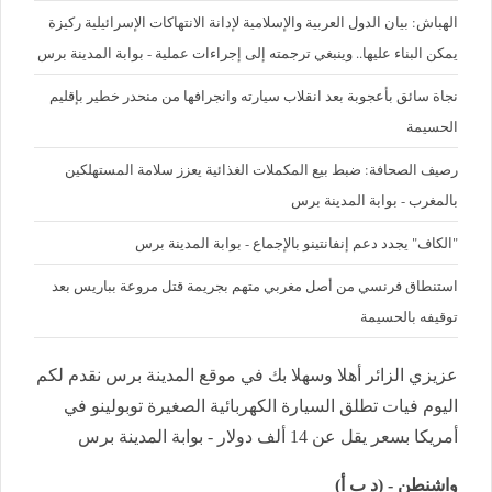
الهباش: بيان الدول العربية والإسلامية لإدانة الانتهاكات الإسرائيلية ركيزة
يمكن البناء عليها.. وينبغي ترجمته إلى إجراءات عملية - بوابة المدينة برس
نجاة سائق بأعجوبة بعد انقلاب سيارته وانجرافها من منحدر خطير بإقليم
الحسيمة
رصيف الصحافة: ضبط بيع المكملات الغذائية يعزز سلامة المستهلكين
بالمغرب - بوابة المدينة برس
"الكاف" يجدد دعم إنفانتينو بالإجماع - بوابة المدينة برس
استنطاق فرنسي من أصل مغربي متهم بجريمة قتل مروعة بباريس بعد
توقيفه بالحسيمة
عزيزي الزائر أهلا وسهلا بك في موقع المدينة برس نقدم لكم
اليوم فيات تطلق السيارة الكهربائية الصغيرة توبولينو في
أمريكا بسعر يقل عن 14 ألف دولار - بوابة المدينة برس
واشنطن - (د ب أ)