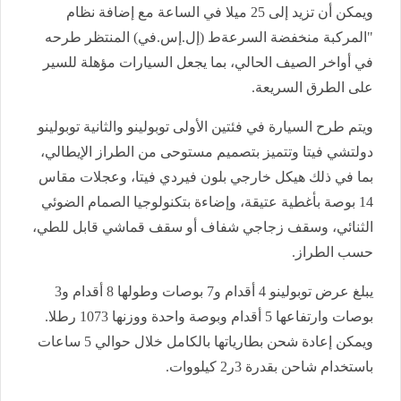
ويمكن أن تزيد إلى 25 ميلا في الساعة مع إضافة نظام
"المركبة منخفضة السرعةط (إل.إس.في) المنتظر طرحه
في أواخر الصيف الحالي، بما يجعل السيارات مؤهلة للسير
على الطرق السريعة.
ويتم طرح السيارة في فئتين الأولى توبولينو والثانية توبولينو
دولتشي فيتا وتتميز بتصميم مستوحى من الطراز الإيطالي،
بما في ذلك هيكل خارجي بلون فيردي فيتا، وعجلات مقاس
14 بوصة بأغطية عتيقة، وإضاءة بتكنولوجيا الصمام الضوئي
الثنائي، وسقف زجاجي شفاف أو سقف قماشي قابل للطي،
حسب الطراز.
يبلغ عرض توبولينو 4 أقدام و7 بوصات وطولها 8 أقدام و3
بوصات وارتفاعها 5 أقدام وبوصة واحدة ووزنها 1073 رطلا.
ويمكن إعادة شحن بطارياتها بالكامل خلال حوالي 5 ساعات
باستخدام شاحن بقدرة 3ر2 كيلووات.