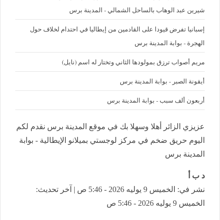
شيرين عبد الوهاب بالساحل الشمالي - المدينة برس
إسبانيا تفرض قيودا على القادمين من إيطاليا في احتدام لخلاف حول
الهجرة - بوابة المدينة برس
مريم أصواب ترزق بمولودها الثاني وتختار له اسم (نايل)
أيقونة الصبر - بوابة المدينة برس
أربعون ألف سبب - بوابة المدينة برس
عزيزي الزائر أهلا وسهلا بك في موقع المدينة برس نقدم لكم
اليوم حريق ضخم في مركز لوجستي بميلانو الإيطالية - بوابة
المدينة برس
د ب أ
نشر في: الخميس 9 يوليه 2026 - 5:46 ص | آخر تحديث:
الخميس 9 يوليه 2026 - 5:46 ص