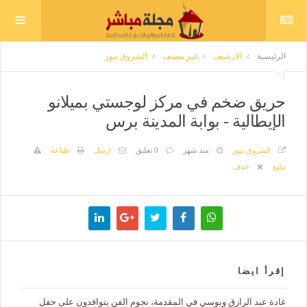
الرئيسية
الارشيف
غير مصنف
الشروق نيوز
حريق ضخم في مركز لوجستي بميلانو
الإيطالية - بوابة المدينة برس
الشروق نيوز
منذ شهر
0 تعليق
ارسل
طباعة
تبليغ
حذف
إقرأ ايضا
غادة عبد الرازق وبوسي في المقدمة، نجوم الفن يتوافدون على حفل