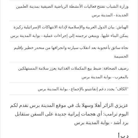
وزارة الشباب تفتتح فعاليات الأنشطة الرياضية الصيفية بمدينة العلمين
الجديدة - المدينة برس
الهباش: بيان الدول العربية والإسلامية لإدانة الانتهاكات الإسرائيلية ركيزة
يمكن البناء عليها.. وينبغي ترجمته إلى إجراءات عملية - بوابة المدينة برس
نجاة سائق بأعجوبة بعد انقلاب سيارته وانجرافها من منحدر خطير بإقليم
الحسيمة
رصيف الصحافة: ضبط بيع المكملات الغذائية يعزز سلامة المستهلكين
بالمغرب - بوابة المدينة برس
"الكاف" يجدد دعم إنفانتينو بالإجماع - بوابة المدينة برس
عزيزي الزائر أهلا وسهلا بك في موقع المدينة برس نقدم لكم
اليوم ترامب: أي هجمات إيرانية جديدة على السفن ستقابل
برد أشد - بوابة المدينة برس
د ب أ