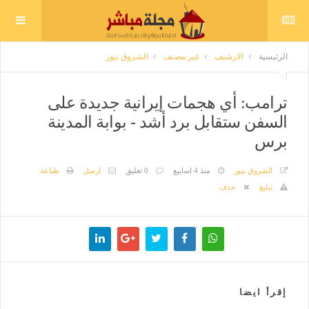
الرئيسية
الارشيف
غير مصنف
الشروق نيوز
ترامب: أي هجمات إيرانية جديدة على
السفن ستقابل برد أشد - بوابة المدينة
برس
الشروق نيوز
منذ 4 اسابيع
0 تعليق
ارسل
طباعة
تبليغ
حذف
إقرأ ايضا