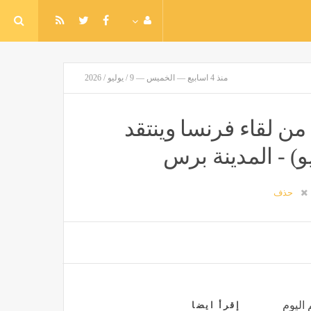
منذ 4 اسابيع — الخميس — 9 / يوليو / 2026
 لقاء فرنسا وينتقد
يو) - المدينة برس
حذف
 اليوم
إقرأ ايضا