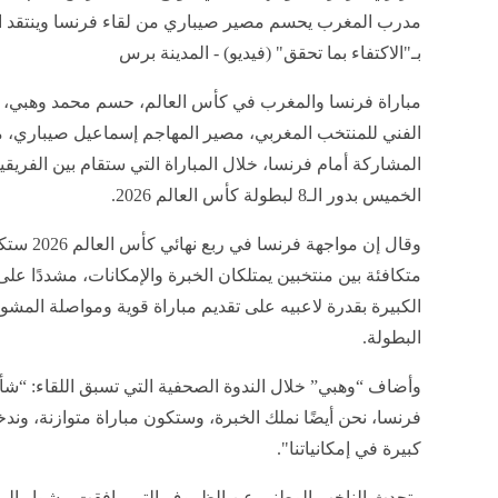
مدرب المغرب يحسم مصير صيباري من لقاء فرنسا وينتقد ا
بـ"الاكتفاء بما تحقق" (فيديو) - المدينة برس
مباراة فرنسا والمغرب في كأس العالم، حسم محمد وهبي، ا
الفني للمنتخب المغربي، مصير المهاجم إسماعيل صيباري، 
المشاركة أمام فرنسا، خلال المباراة التي ستقام بين الفريق
الخميس بدور الـ8 لبطولة كأس العالم 2026.
وقال إن مواجهة فرنسا في ربع نها
متكافئة بين منتخبين يمتلكان الخبرة والإمكانات، مشددًا على
الكبيرة بقدرة لاعبيه على تقديم مباراة قوية ومواصلة المشو
البطولة.
وأضاف “وهبي” خلال الندوة الصحفية التي تسبق اللقاء: “شأ
فرنسا، نحن أيضًا نملك الخبرة، وستكون مباراة متوازنة، وندخل
كبيرة في إمكانياتنا".
وتحدث الناخب الوطني عن الظروف التي رافقت مشوار ال