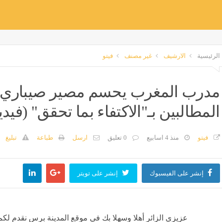
الرئيسية
الارشيف
غير مصنف
فيتو
مدرب المغرب يحسم مصير صيباري من
المطالبين بـ"الاكتفاء بما تحقق" (فيد
فيتو
منذ 4 اسابيع
0 تعليق
ارسل
طباعة
تبليغ
إنشر على الفيسبوك
إنشر على تويتر
عزيزي الزائر أهلا وسهلا بك في موقع المدينة برس نقدم لكم