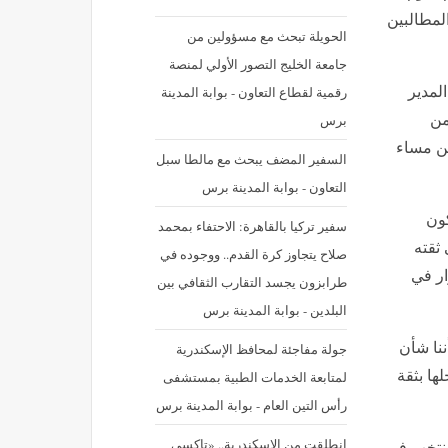
لمطالبين
الحويلة تبحث مع مسؤولين من
جامعة الخليج التصور الأولي لمنصة
رقمية لقطاع التعاون - بوابة المدينة
لمدير
برس
من
ين مساء
السفير المضف يبحث مع مالطا سبل
التعاون - بوابة المدينة برس
ئي كأس العالم 2026 ستكون
سفير تركيا بالقاهرة: الاحتفاء بمحمد
 ثقته
صلاح يتجاوز كرة القدم.. ووجوده في
ار في
طرابزون يجسد التقارب الثقافي بين
البلدين - بوابة المدينة برس
ننا شأن
جولة مفاجئة لمحافظ الإسكندرية
ها بثقة
لمتابعة الخدمات الطبية بمستشفى
رأس التين العام - بوابة المدينة برس
انطلقت من الإسكندرية.. «تاكسي
منتخب في