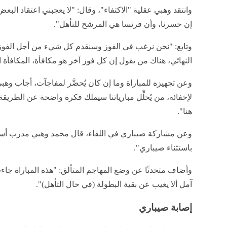
وانتقد وهبي عقلية "الاكتفاء"، وقال: "لا يعجبني اعتقاد البعض
إن خسرنا، وأن فرنسا هي المرشح للتأهل".
وتابع: "نحن نرغب في الفوز وسنقدم كل شيء من أجل الفو
النهائي، هناك من يقول إن كل فوز آخر هو مكافأة، المكافأة 
وعن تجهيزه للمباراة وما إن كان يُحضَّر لمفاجآت، أجاب
لإخفائه، من يُحلِّل مبارياتنا سيملك فكرة واضحة عن الطريقة
هنا".
وعن مشاركة صيباري في اللقاء، قال محمد وهبي مدرب أسو
باستثناء صيباري".
وأضاف متحدثًا عن وضع المهاجم المتألق: "هذه المباراة جا
آمل ألا يغيب عن بقية البطولة (في حال التأهل)".
إصابة صيباري