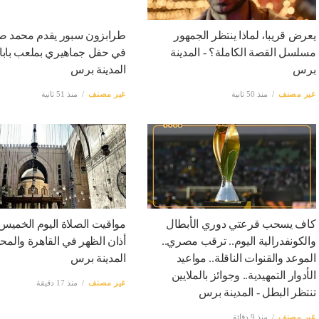
يعرض قريبا، لماذا ينتظر الجمهور
طرابزون سبور يقدم محمد صل
مسلسل القصة الكاملة؟ - المدينة
في حفل جماهيري بملعب بابارا
برس
المدينة برس
غير مصنف
منذ 50 ثانية
غير مصنف
منذ 51 ثانية
كاف يسحب قرعتي دوري الأبطال
مواقيت الصلاة اليوم الخميس
والكونفدرالية اليوم.. ترقب مصري..
أذان الظهر في القاهرة والمح
الموعد والقنوات الناقلة.. مواعيد
المدينة برس
الأدوار التمهيدية.. وجوائز بالملايين
غير مصنف
منذ 17 دقيقة
تنتظر البطل - المدينة برس
غير مصنف
منذ 9 دقائق