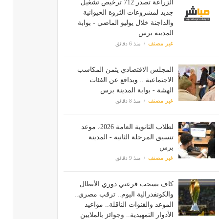
الزراعة تصدر 712 ترخيص تشغيل
جديد لمشروعات الثروة الحيوانية
والداجنة خلال يوليو الماضي - بوابة
المدينة برس
غير مصنف
منذ 6 دقائق
المجلس الاقتصادي يثمن المكاسب
الاجتماعية .. ويدافع عن الفئات
الهشة - بوابة المدينة برس
غير مصنف
منذ 8 دقائق
لطلاب الثانوية العامة 2026، موعد
تنسيق المرحلة الثانية - المدينة
برس
غير مصنف
منذ 9 دقائق
كاف يسحب قرعتي دوري الأبطال
والكونفدرالية اليوم.. ترقب مصري..
الموعد والقنوات الناقلة.. مواعيد
الأدوار التمهيدية.. وجوائز بالملايين