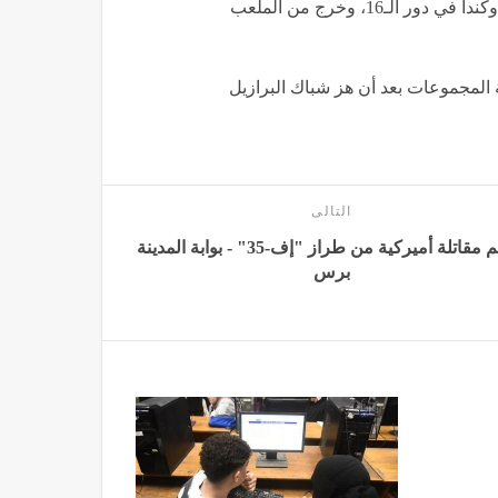
وتعرض إسماعيل صيباري لإصابة قوية خلال مباراة المغرب وكندا في دور الـ16، وخرج من الملعب
 في مرحلة المجموعات بعد أن هز شباك البرازيل
التالى
تحطم مقاتلة أميركية من طراز "إف-35" - بوابة المدينة
برس