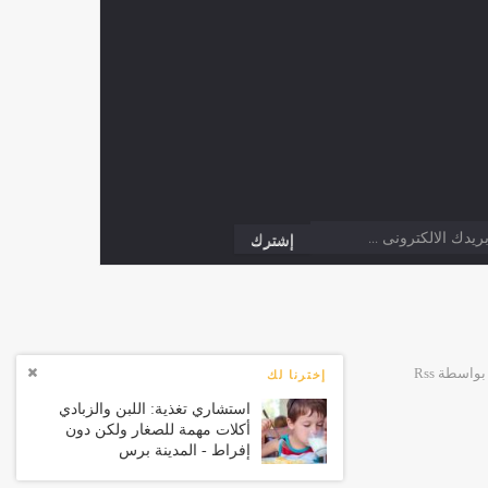
إخترنا لك
استشاري تغذية: اللبن والزبادي
أكلات مهمة للصغار ولكن دون
إفراط - المدينة برس