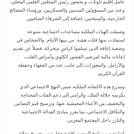
عامل إقليم تاونات، و بحضور رئيس المجلس العلمي المحلي،
وعدد من المسؤولين المدنيين والعسكريين، ورؤساء المصالح
الخارجية، والمنتخبين، إضافة إلى الشرفاء الصافيين.
وشملت الهبات الملكية مساعدات اجتماعية متنوعة
استفادت منها فئات هشة، من بينها الأيتام، والأشخاص في
وضعية إعاقة الذين تسلموا كراسٍ متحركة، فضلاً عن تقديم
إعانات مالية لمرضى القصور الكلوي وأمراض القلب،
والأرامل، والمعوزات، إلى جانب عدد من الفقهاء وحفظة
القرآن الكريم.
وتندرج هذه الالتفاتة الملكية ضمن النهج الاجتماعي الذي
يكرسه جلالة الملك، والرامي إلى دعم الفئات المحتاجة
والتخفيف من الأعباء المعيشية عنها، وترسيخ قيم التضامن
والتكافل الاجتماعي، بما يعزز مبادئ العدالة الاجتماعية
والتآزر داخل المجتمع المغربي.
كما تضمن برنامج الموسم إقامة حفل ديني بضريح مولاي