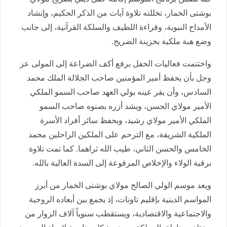
بوشتى الخمار، تخللته تلاوة آيات من الذكر الحكيم، وإنشاد
الأمداح النبوية، وقراءة اللطيف والسلكة القرآنية، إلى جانب
وضع هبة ملكية بخزينة الضريح.
واختتمت فعاليات الحفل برفع أكف الضراعة إلى المولى عز
وجل بأن يحفظ أمير المؤمنين صاحب الجلالة الملك محمد
السادس، وأن يقر عينه بولي العهد صاحب السمو الملكي
الأمير مولاي الحسن، ويشد أزره بصنوه صاحب السمو
الملكي الأمير مولاي رشيد، ويحفظ سائر أفراد الأسرة
الملكية الشريفة، مع الترحم على الملكين الراحلين محمد
الخامس والحسن الثاني، طيب الله ثراهما. كما تمت تلاوة
برقية الولاء والإخلاص المرفوعة إلى السدة العالية بالله.
ويعد موسم الولي الصالح مولاي بوشتى الخمار من أبرز
المواسم الدينية بإقليم تاونات، إذ يجمع بين أبعاده الروحية
والاجتماعية والاقتصادية، ويستقطب سنوياً آلاف الزوار من