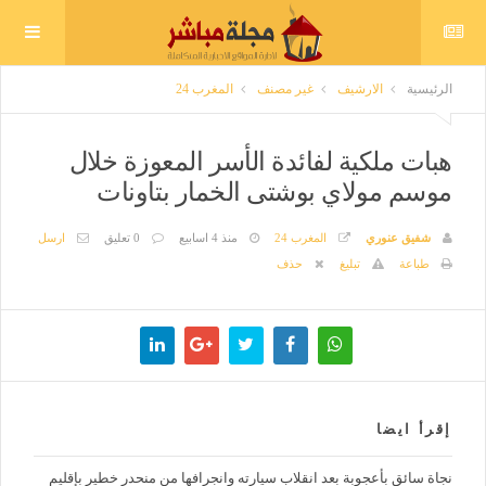
الرئيسية
الارشيف
غير مصنف
المغرب 24
هبات ملكية لفائدة الأسر المعوزة خلال
موسم مولاي بوشتى الخمار بتاونات
شفيق عنوري
المغرب 24
منذ 4 اسابيع
0 تعليق
ارسل
طباعة
تبليغ
حذف
إقرأ ايضا
نجاة سائق بأعجوبة بعد انقلاب سيارته وانجرافها من منحدر خطير بإقليم