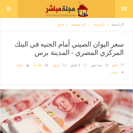
الرئيسية
الارشيف
غير مصنف
فيتو
سعر اليوان الصيني أمام الجنيه في البنك
المركزي المصري - المدينة برس
فيتو
منذ شهر
0 تعليق
ارسل
طباعة
تبليغ
حذف