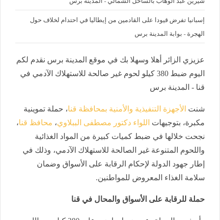
شيرين عبد الوهاب بالساحل الشمالي - المدينة برس
إسبانيا تفرض قيودا على القادمين من إيطاليا في احتدام لخلاف حول
الهجرة - بوابة المدينة برس
عزيزي الزائر أهلا وسهلا بك في موقع المدينة برس نقدم لكم
اليوم ضبط 380 كيلو لحوم غير صالحة للاستهلاك الآدمي في
قنا - المدينة برس
شنت
الأجهزة التنفيذية والأمنية بمحافظة قنا
، حملة تموينية
مكبرة، بتوجيهات
اللواء دكتور مصطفى الببلاوي
،
محافظ قنا
،
نجحت خلالها في ضبط كميات كبيرة من المواد الغذائية
واللحوم المتنوعة غير الصالحة للاستهلاك الآدمي، وذلك في
إطار جهود الدولة لإحكام الرقابة على الأسواق وضمان
سلامة الغذاء المعروض للمواطنين.
حملة للرقابة على الأسواق والمحال في قنا