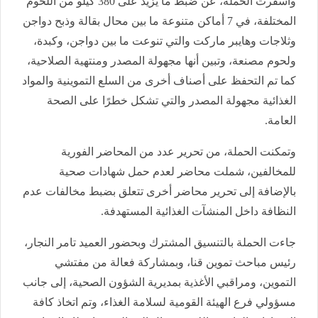
وأسفرت الحملة، عن ضبط ما يزيد على 380 كيلو من اللحوم
المختلفة، في 7 أماكن متنوعة ما بين محال بقالة وذبح دواجن
وثلاجات وهايبر ماركت والتي تنوعت ما بين دواجن، وكبدة،
ولحوم مصنعة، وتبين أنها مجهولة المصدر ومنتهية الصلاحية،
كما تم التحفظ على أصناف أخرى من السلع التموينية والمواد
الغذائية مجهولة المصدر والتي تشكل خطرًا على الصحة
العامة.
وتمكنت الحملة، من تحرير عدد من المحاضر الفورية
للمخالفين، شملت محاضر لعدم حمل شهادات صحية
بالإضافة إلى تحرير محاضر أخرى تتعلق بضبط مخالفات عدم
النظافة داخل المنشآت الغذائية المستهدفة.
جاءت الحملة بالتنسيق المشترك وبحضور العميد تامر النجار،
رئيس مباحث تموين قنا، وبمشاركة فعالة من مفتشي
التموين، ومراقبي الأغذية بمديرية الشؤون الصحية، إلى جانب
مسؤولي فرع الهيئة القومية لسلامة الغذاء، وتم اتخاذ كافة