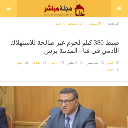
الرئيسية
الارشيف
غير مصنف
فيتو
ضبط 380 كيلو لحوم غير صالحة للاستهلاك
الآدمي في قنا - المدينة برس
فيتو
منذ شهر
0 تعليق
ارسل
طباعة
تبليغ
حذف