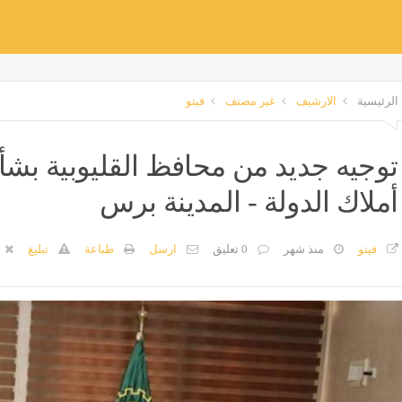
الرئيسية
الارشيف
غير مصنف
فيتو
توجيه جديد من محافظ القليوبية بش
أملاك الدولة - المدينة برس
فيتو
منذ شهر
0 تعليق
ارسل
طباعة
تبليغ