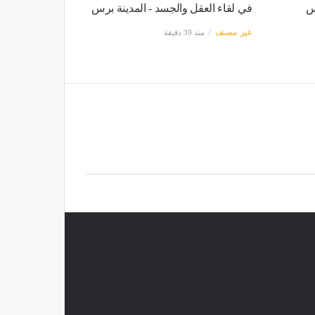
س
في لقاء العقل والجسد - المدينة برس
غير مصنف
منذ 39 دقيقة