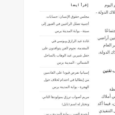
 اليوم
إقرأ ايضا
ك الدولة -
مجلس حقوق الإنسان: حسابات
أجنبية تضلل الراغبين في العبور إلى
سبتة - بوابة المدينة برس
تماعًا
نين أراضي
غادة عبد الرازق وبوسي في
 العام
المقدمة، نجوم الفن يتوافدون على
ك الدولة،
حفل شيرين عبد الوهاب بالساحل
الشمالي - المدينة برس
ف تقنين
إسبانيا تفرض قيودا على القادمين
من إيطاليا في احتدام لخلاف حول
الهجرة - بوابة المدينة برس
ظة
ي أملاك
مريم أصواب ترزق بمولودها الثاني
، فيما أكد
وتختار له اسم (نايل)
 التنفيذي
أيقونة الصبر - بوابة المدينة برس