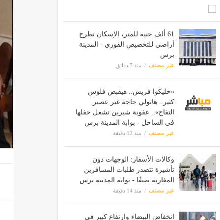
61 ألف جنيه للمتر، الإسكان تطرح
أراضي للتخصيص الفوري - المدينة
برس
غير مصنف
منذ 7 دقائق
«خليكوا فريش.. هيقبض فلوس
كتير.. هاتولي حاجة غير عصير
التفاح».. عفوية شيرين تشعل حفلها
في الساحل - بوابة المدينة برس
غير مصنف
منذ 12 دقيقة
وكالات الأسفار: الوجهات دون
تأشيرة تتصدر طلبات المسافرين
المغاربة صيفًا - بوابة المدينة برس
غير مصنف
منذ 14 دقيقة
انخفاض البيضاء وارتفاع كبير في