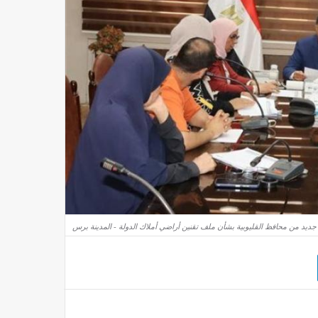
جديد من محافظ القليوبية بشأن ملف تقنين أراضي أملاك الدولة - المدينة برس