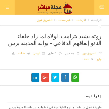
الرئيسية
الارشيف
غير مصنف
الشروق نيوز
روته يشيد بترامب: لولاه لما زاد حلفاء
الناتو إنفاقهم الدفاعي - بوابة المدينة برس
الشروق نيوز
منذ شهر
0 تعليق
ارسل
طباعة
تبليغ
حذف
إقرأ ايضا
طريقة عمل سلطة المانجو التايلاندية فى خطوات بسيطة - المدينة برس