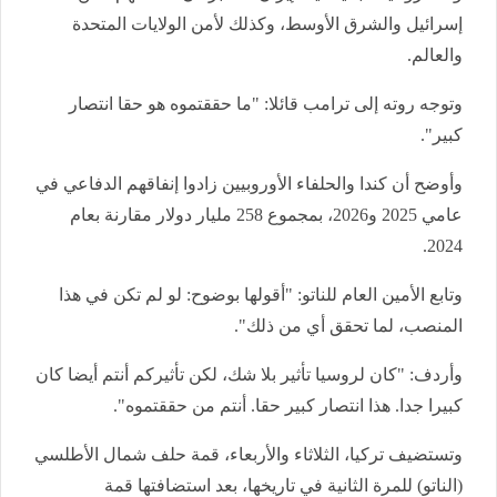
إسرائيل والشرق الأوسط، وكذلك لأمن الولايات المتحدة
والعالم.
وتوجه روته إلى ترامب قائلا: "ما حققتموه هو حقا انتصار
كبير".
وأوضح أن كندا والحلفاء الأوروبيين زادوا إنفاقهم الدفاعي في
عامي 2025 و2026، بمجموع 258 مليار دولار مقارنة بعام
2024.
وتابع الأمين العام للناتو: "أقولها بوضوح: لو لم تكن في هذا
المنصب، لما تحقق أي من ذلك".
وأردف: "كان لروسيا تأثير بلا شك، لكن تأثيركم أنتم أيضا كان
كبيرا جدا. هذا انتصار كبير حقا. أنتم من حققتموه".
وتستضيف تركيا، الثلاثاء والأربعاء، قمة حلف شمال الأطلسي
(الناتو) للمرة الثانية في تاريخها، بعد استضافتها قمة