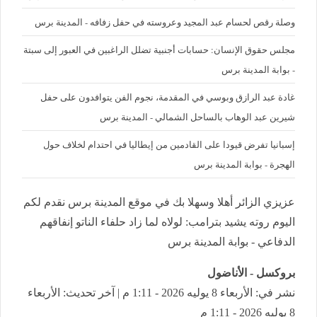
وصلة رقص لحسام عبد المجيد وعروسته في حفل زفافه - المدينة برس
مجلس حقوق الإنسان: حسابات أجنبية تضلل الراغبين في العبور إلى سبتة
- بوابة المدينة برس
غادة عبد الرازق وبوسي في المقدمة، نجوم الفن يتوافدون على حفل
شيرين عبد الوهاب بالساحل الشمالي - المدينة برس
إسبانيا تفرض قيودا على القادمين من إيطاليا في احتدام لخلاف حول
الهجرة - بوابة المدينة برس
عزيزي الزائر أهلا وسهلا بك في موقع المدينة برس نقدم لكم
اليوم روته يشيد بترامب: لولاه لما زاد حلفاء الناتو إنفاقهم
الدفاعي - بوابة المدينة برس
بروكسل - الأناضول
نشر في: الأربعاء 8 يوليه 2026 - 1:11 م | آخر تحديث: الأربعاء
8 يوليه 2026 - 1:11 م