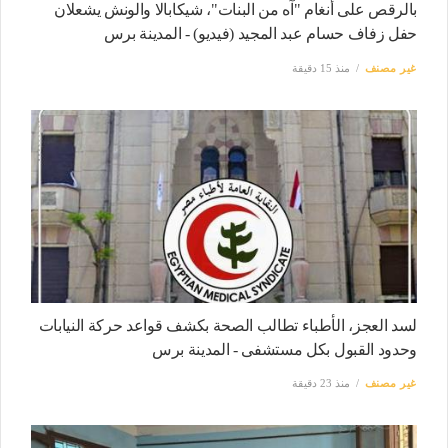
بالرقص على أنغام "آه من البنات"، شيكابالا والونش يشعلان
حفل زفاف حسام عبد المجيد (فيديو) - المدينة برس
غير مصنف
منذ 15 دقيقة
لسد العجز، الأطباء تطالب الصحة بكشف قواعد حركة النيابات
وحدود القبول بكل مستشفى - المدينة برس
غير مصنف
منذ 23 دقيقة