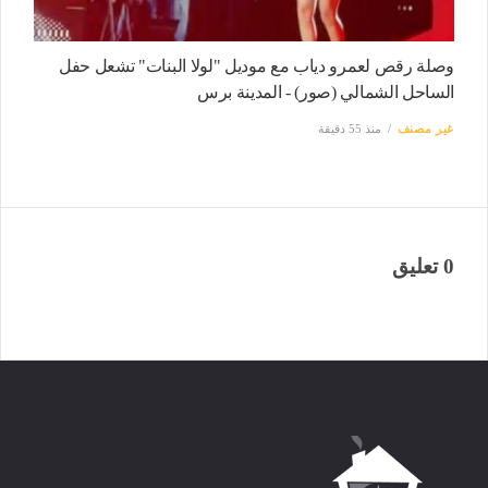
وصلة رقص لعمرو دياب مع موديل "لولا البنات" تشعل حفل
الساحل الشمالي (صور) - المدينة برس
غير مصنف
منذ 55 دقيقة
0 تعليق