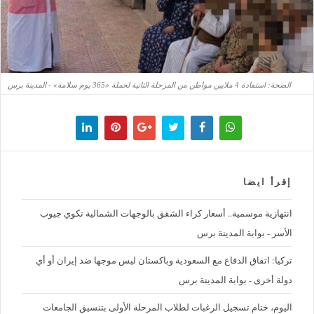
الصحة: استفادة 4 ملايين مواطن من المرحلة الثانية لحملة «365 يوم سلامة» - المدينة برس
إقرأ ايضا
‪انتهازية موسمية.. أسعار كراء الشقق بالوجهات الشمالية تكوي جيوب
الأسر - بوابة المدينة برس
تركيا: اتفاق الدفاع مع السعودية وباكستان ليس موجها ضد إيران أو أي
دولة أخرى - بوابة المدينة برس
اليوم، ختام تسجيل الرغبات لطلاب المرحلة الأولى بتنسيق الجامعات