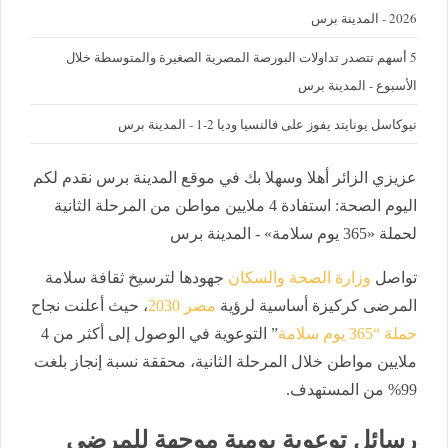
2026 - المدينة برس
5 أسهم تتصدر تداولات البورصة المصرية الصغيرة والمتوسطة خلال
الأسبوع - المدينة برس
نيوكاسل يونايتد يفوز على فالنسيا وديا 2-1 - المدينة برس
عزيزي الزائر أهلا وسهلا بك في موقع المدينة برس نقدم لكم
اليوم الصحة: استفادة 4 ملايين مواطن من المرحلة الثانية
لحملة «365 يوم سلامة» - المدينة برس
تواصل
وزارة الصحة والسكان
جهودها لترسيخ ثقافة سلامة
المرضى كركيزة أساسية لرؤية
مصر 2030
، حيث أعلنت نجاح
حملة “365 يوم سلامة
” التوعوية في الوصول إلى أكثر من 4
ملايين مواطن خلال المرحلة الثانية، محققة نسبة إنجاز بلغت
99% من المستهدف.
رسائل توعوية يومية موجهة للمرضى