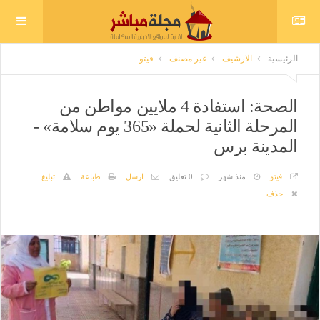
الرئيسية
الارشيف
غير مصنف
فيتو
الصحة: استفادة 4 ملايين مواطن من
المرحلة الثانية لحملة «365 يوم سلامة» -
المدينة برس
فيتو
منذ شهر
0 تعليق
ارسل
طباعة
تبليغ
حذف