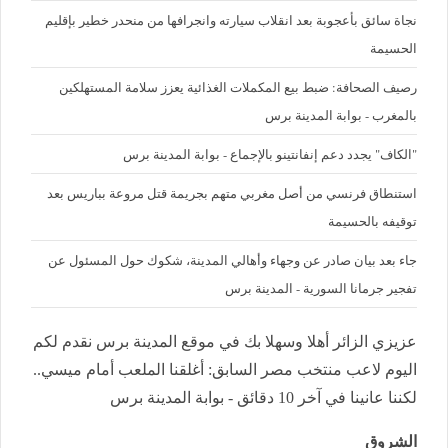
نجاة سائق بأعجوبة بعد انقلاب سيارته وانجرافها من منحدر خطير بإقليم
الحسيمة
رصيف الصحافة: ضبط بيع المكملات الغذائية يعزز سلامة المستهلكين
بالمغرب - بوابة المدينة برس
"الكاف" يجدد دعم إنفانتينو بالإجماع - بوابة المدينة برس
استنطاق فرنسي من أصل مغربي متهم بجريمة قتل مروعة بباريس بعد
توقيفه بالحسيمة
جاء بعد بيان صادر عن وجهاء وأهالي المدينة، شكوك حول المسئول عن
تفجير جرمانا السورية - المدينة برس
عزيزي الزائر أهلا وسهلا بك في موقع المدينة برس نقدم لكم
اليوم لاعب منتخب مصر السابق: أغلقنا الملعب أمام ميسي..
لكننا عانينا في آخر 10 دقائق - بوابة المدينة برس
الشروق