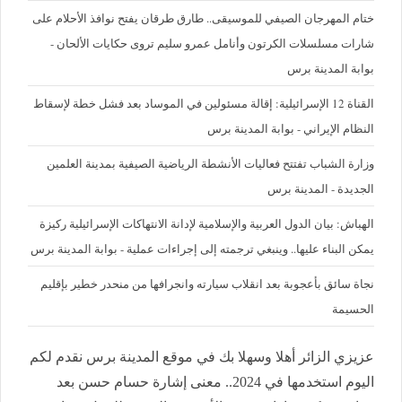
ختام المهرجان الصيفي للموسيقى.. طارق طرقان يفتح نوافذ الأحلام على
شارات مسلسلات الكرتون وأنامل عمرو سليم تروى حكايات الألحان -
بوابة المدينة برس
القناة 12 الإسرائيلية: إقالة مسئولين في الموساد بعد فشل خطة لإسقاط
النظام الإيراني - بوابة المدينة برس
وزارة الشباب تفتتح فعاليات الأنشطة الرياضية الصيفية بمدينة العلمين
الجديدة - المدينة برس
الهباش: بيان الدول العربية والإسلامية لإدانة الانتهاكات الإسرائيلية ركيزة
يمكن البناء عليها.. وينبغي ترجمته إلى إجراءات عملية - بوابة المدينة برس
نجاة سائق بأعجوبة بعد انقلاب سيارته وانجرافها من منحدر خطير بإقليم
الحسيمة
عزيزي الزائر أهلا وسهلا بك في موقع المدينة برس نقدم لكم
اليوم استخدمها في 2024.. معنى إشارة حسام حسن بعد