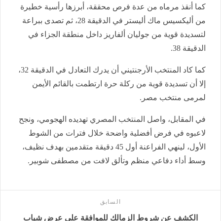
كما أنقذ مرماه من عدة فرص محققة، أبرزها رأسية خطيرة
من أليكسيس ماك أليستر في الدقيقة 28، ثم تصدى ببراعة
لتسديدة قوية من جوليان ألفاريز داخل منطقة الجزاء في
الدقيقة 38.
كما كاد المنتخب الأرجنتيني أن يدرك التعادل في الدقيقة 32،
إلا أن تسديدة قوية من ركلة حرة ارتطمت بالقائم الأيمن
لمرمى منتخب مصر.
في المقابل، واصل المنتخب المصري تهديده الهجومي، ونجح
لاعبوه في فرض أفضلية واضحة خلال فترات من الشوط
الأول، لينهي الفراعنة أول 45 دقيقة متقدمين بهدف نظيف،
وسط أداء دفاعي منظم وتألق لافت من مصطفى شوبير.
السابق
الكشف عن شروط الزمالك للموافقة على عرض شباب