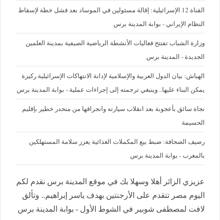
القناة 12 الإسرائيلية: إقالة مسئولين في الموساد بعد فشل خطة لإسقاط
النظام الإيراني - بوابة المدينة برس
وزارة الشباب تفتتح فعاليات الأنشطة الرياضية الصيفية بمدينة العلمين
الجديدة - المدينة برس
الهباش: بيان الدول العربية والإسلامية لإدانة الانتهاكات الإسرائيلية ركيزة
يمكن البناء عليها.. وينبغي ترجمته إلى إجراءات عملية - بوابة المدينة برس
نجاة سائق بأعجوبة بعد انقلاب سيارته وانجرافها من منحدر خطير بإقليم
الحسيمة
رصيف الصحافة: ضبط بيع المكملات الغذائية يعزز سلامة المستهلكين
بالمغرب - بوابة المدينة برس
عزيزي الزائر أهلا وسهلا بك في موقع المدينة برس نقدم لكم
اليوم مصر تتقدم على الأرجنتين بهدف ياسر إبراهيم.. وتألق
لافت لمصطفى شوبير في الشوط الأول - بوابة المدينة برس