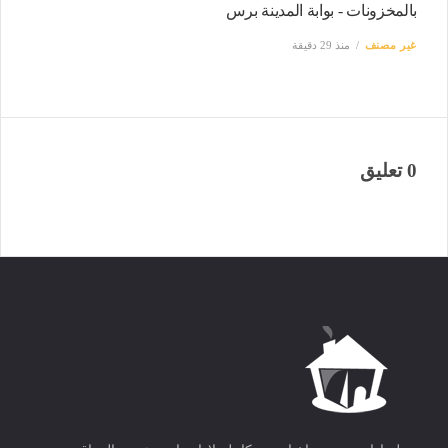
بالمخزونات - بوابة المدينة برس
غير مصنف
منذ 29 دقيقة
0 تعليق