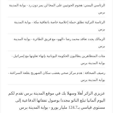
الرئاسي اليمني: هجوم الحوثيين على المخا لن يمر دون رد - بوابة المدينة
برس
الرئاسة التركية تطلق حملة إعلامية خاصة باتفاقية مكة - بوابة المدينة
برس
الزمالك يجدد تعاقد محمد رضا «الهو» مع فريق الطائرة - بوابة المدينة
برس
مئات المتظاهرين يطالبون الحكومة اليونانية بإنهاء تعاونها مع إسرائيل -
بوابة المدينة برس
رصيف الصحافة : هدم مركز صحي يغضب سكان الصهريج بقلعة السراغنة -
بوابة المدينة برس
عزيزي الزائر أهلا وسهلا بك في موقع المدينة برس نقدم لكم
اليوم ألمانيا تبلغ الناتو مجددا بوصول نفقاتها الدفاعية إلى
مستوى قياسي بـ124.7 مليار يورو - بوابة المدينة برس