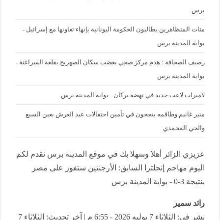
برس
مئات المتظاهرين يطالبون الحكومة اليونانية بإنهاء تعاونها مع إسرائيل -
بوابة المدينة برس
رصيف الصحافة : هدم مركز صحي يغضب سكان الصهريج بقلعة السراغنة -
بوابة المدينة برس
لاميرات لاعب جديد في نهضة بركان - بوابة المدينة برس
منير غانيم وطاقمه ينجحون في تأمين احتفالات عيد العرش بعين السبع
والحي المحمدي
عزيزي الزائر أهلا وسهلا بك في موقع المدينة برس نقدم لكم
اليوم مهاجم إنجلترا السابق: الأرجنتين ستفوز على مصر
بنتيجة 3-0 - بوابة المدينة برس
رائد سمير
نشر في: الثلاثاء 7 يوليه 2026 - 6:55 م | آخر تحديث: الثلاثاء 7