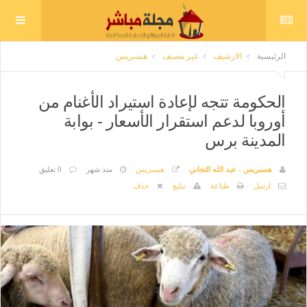
الرئيسية
الارشيف
غير مصنف
هسبريس
الحكومة تتجه لإعادة استيراد الأغنام من
أوروبا لدعم استقرار الأسعار - بوابة
المدينة برس
هسبريس - عبد الله التجاني
هسبريس
منذ شهر
0 تعليق
ارسل
طباعة
تبليغ
حذف