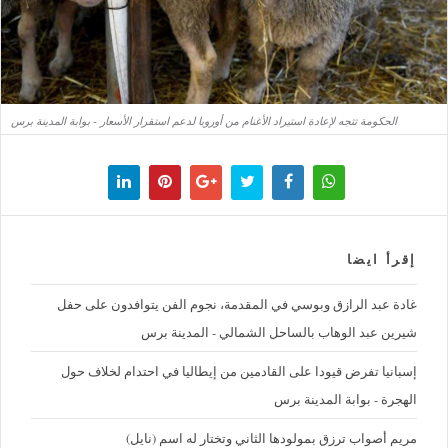
الحكومة تتجه لإعادة استيراد الأغنام من أوروبا لدعم استقرار الأسعار - بوابة المدينة برس
إقرأ ايضا
غادة عبد الرازق وبوسي في المقدمة، نجوم الفن يتوافدون على حفل
شيرين عبد الوهاب بالساحل الشمالي - المدينة برس
إسبانيا تفرض قيودا على القادمين من إيطاليا في احتدام لخلاف حول
الهجرة - بوابة المدينة برس
مريم أصواب ترزق بمولودها الثاني وتختار له اسم (نايل)