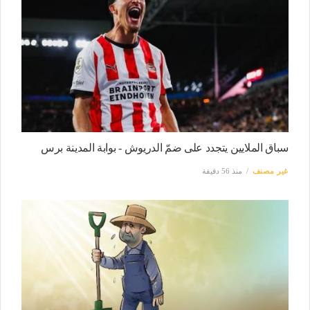
سباق الملايين يتجدد على ضمّ الدريوش - بوابة المدينة برس
غير مصنف
منذ 56 دقيقة