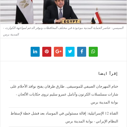
السيسي: عناصر الحماية المدنية موجودة في مختلف المحافظات ونوفر الدعم لمواجهة الكوارث -
المدينة برس
إقرأ ايضا
ختام المهرجان الصيفي للموسيقى.. طارق طرقان يفتح نوافذ الأحلام على
شارات مسلسلات الكرتون وأنامل عمرو سليم تروى حكايات الألحان -
بوابة المدينة برس
القناة 12 الإسرائيلية: إقالة مسئولين في الموساد بعد فشل خطة لإسقاط
النظام الإيراني - بوابة المدينة برس