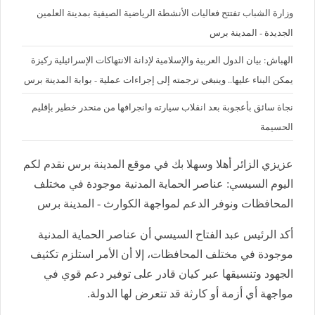
وزارة الشباب تفتتح فعاليات الأنشطة الرياضية الصيفية بمدينة العلمين
الجديدة - المدينة برس
الهباش: بيان الدول العربية والإسلامية لإدانة الانتهاكات الإسرائيلية ركيزة
يمكن البناء عليها.. وينبغي ترجمته إلى إجراءات عملية - بوابة المدينة برس
نجاة سائق بأعجوبة بعد انقلاب سيارته وانجرافها من منحدر خطير بإقليم
الحسيمة
عزيزي الزائر أهلا وسهلا بك في موقع المدينة برس نقدم لكم
اليوم السيسي: عناصر الحماية المدنية موجودة في مختلف
المحافظات ونوفر الدعم لمواجهة الكوارث - المدينة برس
أكد الرئيس عبد الفتاح السيسي أن عناصر الحماية المدنية
موجودة في مختلف المحافظات، إلا أن الأمر استلزم تكثيف
الجهود وتنسيقها عبر كيان قادر على توفير دعم قوي في
مواجهة أي أزمة أو كارثة قد تتعرض لها الدولة.