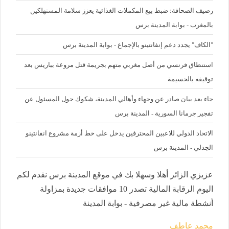
رصيف الصحافة: ضبط بيع المكملات الغذائية يعزز سلامة المستهلكين
بالمغرب - بوابة المدينة برس
"الكاف" يجدد دعم إنفانتينو بالإجماع - بوابة المدينة برس
استنطاق فرنسي من أصل مغربي متهم بجريمة قتل مروعة بباريس بعد
توقيفه بالحسيمة
جاء بعد بيان صادر عن وجهاء وأهالي المدينة، شكوك حول المسئول عن
تفجير جرمانا السورية - المدينة برس
الاتحاد الدولي للاعبين المحترفين يدخل على خط أزمة مشروع انفانتينو
الجدلي - المدينة برس
عزيزي الزائر أهلا وسهلا بك في موقع المدينة برس نقدم لكم
اليوم الرقابة المالية تصدر 10 موافقات جديدة بمزاولة
أنشطة مالية غير مصرفية - بوابة المدينة
محمد عاطف