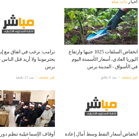
أخبار
ذات صلة
انخفاض السلفات 1025 جنيها وارتفاع
ترامب: نرغب في اتفاق مع إي
اليوريا العادي، أسعار الأسمدة اليوم
يحترموننا ولا أريد قتل الناس -
في الأسواق - المدينة برس
برس
غير مصنف
منذ 6 دقائق
غير مصنف
منذ 22 دقيقة
انخفاض أسعار النفط وسط آمال إعادة
أوقاف الإسماعيلية تنظم دورة