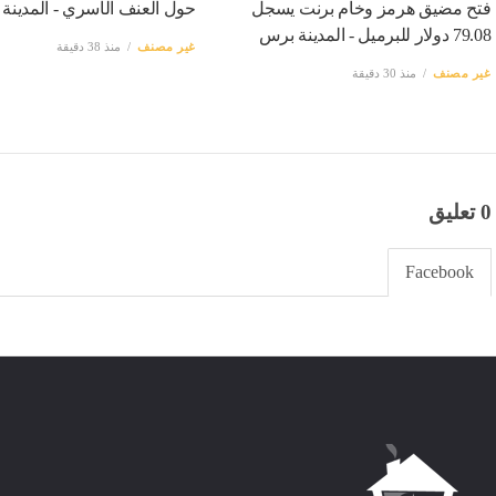
فتح مضيق هرمز وخام برنت يسجل
حول العنف الأسري - المدينة
79.08 دولار للبرميل - المدينة برس
غير مصنف
منذ 38 دقيقة
غير مصنف
منذ 30 دقيقة
0 تعليق
Facebook