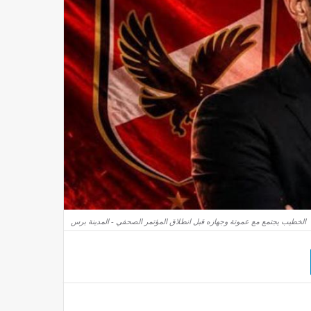
الخطيب يجتمع مع عموتة وجهازه قبل انطلاق المؤتمر الصحفي - المدينة برس