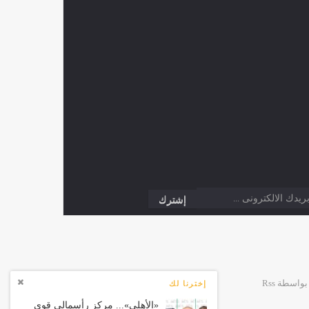
إخترنا لك
«الأهلي»... مركز رأسمالي قوي