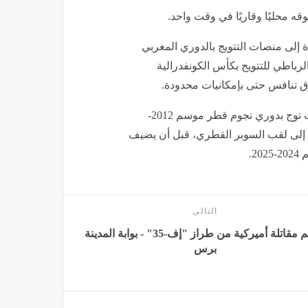
 محليًا وقاريًا في وقت واحد.
 إلى منصات التتويج بالدوري المغربي
الفتح الرباطي للتتويج بكأس الكونفدرالية
ق تنافس حتى بإمكانيات محدودة.
في الخليج، ترك عموتة بصمة واضحة مع السد القطري، حيث توج بدوري نجوم قطر موسم 2012-
ر قطر مرتين متتاليتين 2014 و2015، إضافة إلى لقب السوبر القطري، قبل أن يضيف
2.
التالى
تحطم مقاتلة أميركية من طراز "إف-35" - بوابة المدينة
برس