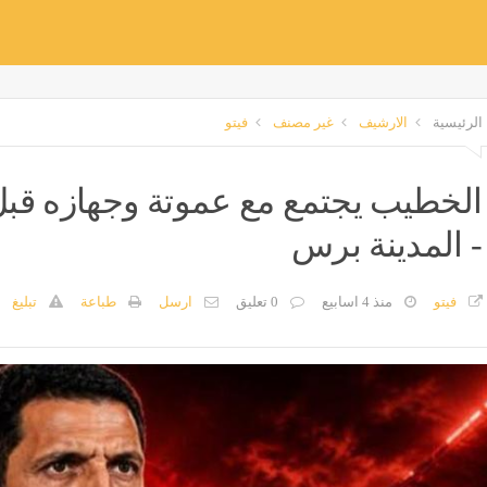
الرئيسية
الارشيف
غير مصنف
فيتو
الخطيب يجتمع مع عموتة وجهازه قبل
- المدينة برس
فيتو
منذ 4 اسابيع
0 تعليق
ارسل
طباعة
تبليغ