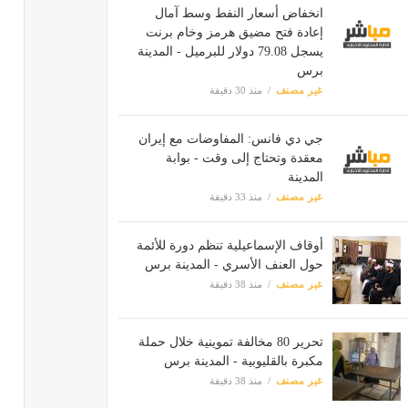
انخفاض أسعار النفط وسط آمال
إعادة فتح مضيق هرمز وخام برنت
يسجل 79.08 دولار للبرميل - المدينة
برس
غير مصنف
منذ 30 دقيقة
جي دي فانس: المفاوضات مع إيران
معقدة وتحتاج إلى وقت - بوابة
المدينة
غير مصنف
منذ 33 دقيقة
أوقاف الإسماعيلية تنظم دورة للأئمة
حول العنف الأسري - المدينة برس
غير مصنف
منذ 38 دقيقة
تحرير 80 مخالفة تموينية خلال حملة
مكبرة بالقليوبية - المدينة برس
غير مصنف
منذ 38 دقيقة