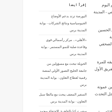
 اليوم
إقرأ ايضا
 - المدينة
البورصة ترتد بدعم الأوضاع
الجيوسياسية ونتائج الشركات - بوابة
المدينة برس
 الحسين
ة
«الأهلي»... مركز رأسمالي قوي
 الصحفي
وقاعدة صلبة للنمو المستمر - بوابة
المدينة برس
قه للمرة
الحويلة تبحث مع مسؤولين من
فريق الأول
جامعة الخليج التصور الأولي لمنصة
رقمية لقطاع التعاون - بوابة المدينة
برس
ين عموتة
أجل التحدث
السفير المضف يبحث مع مالطا سبل
التعاون - بوابة المدينة برس
سفير تركيا بالقاهرة: الاحتفاء بمحمد
اثاء، بمقر