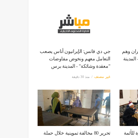
ران وهم
جي دي فانس: الإيرانيون أناس يصعب
 المدينة
التعامل معهم ونخوض مفاوضات
"معقدة وشائكة" - المدينة برس
غير مصنف
منذ 30 دقيقة
 للأئمة
تحرير 80 مخالفة تموينية خلال حملة