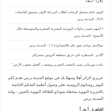
إقرأ ايضا
اليوم، ختام تسجيل الرغبات لطلاب المرحلة الأولى بتنسيق الجامعات
2026 - المدينة برس
5 أسهم تتصدر تداولات البورصة المصرية الصغيرة والمتوسطة خلال
الأسبوع - المدينة برس
نيوكاسل يونايتد يفوز على فالنسيا وديا 2-1 - المدينة برس
أكادير.. السيطرة على حريق بمنطقة أغروض ببنسركاو
باحث موريتاني يشيد بالشعب المغربي ويصفه بـ”أفضل شعوب الأرض”
عزيزي الزائر أهلا وسهلا بك في موقع المدينة برس نقدم لكم
اليوم روساتوم الروسية تعلن وصول أنظمة التحكم الخاصة
بالجزيرة النووية بمحطة شودابو للطاقة النووية بالصين - بوابة
المدينة برس
القاهرة - أ ش أ