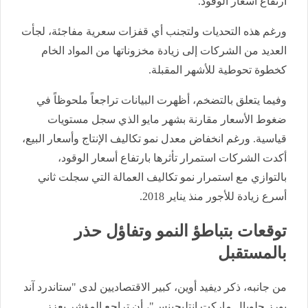
ارتفاع أسعار الوقود.
ورغم هذه التحديات ولتجنب أي قفزات سعرية مفاجئة، لجأت
العديد من الشركات إلى زيادة مخزوناتها من المواد الخام
كخطوة تحوطية للأشهر المقبلة.
وفيما يتعلق بالتضخم، أظهرت البيانات تراجعاً ملحوظاً في
ضغوط الأسعار مقارنة بشهر مايو الذي سجل مستويات
قياسية. ورغم انخفاض معدل نمو تكاليف الإنتاج وأسعار البيع،
أكدت الشركات استمرار تأثرها بارتفاع أسعار الوقود،
بالتوازي مع استمرار نمو تكاليف العمالة التي سجلت ثاني
أسرع زيادة للأجور منذ يناير 2018.
توقعات بتباطؤ النمو وتفاؤل حذر
بالمستقبل
من جانبه، ذكر ديفيد أوين، كبير الاقتصاديين لدى "ستاندرد آند
بورز جلوبال ماركت إنتليجينس"، أن تراجع المؤشر يعزز