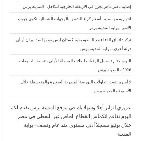
إصابة ناصر ماهر بجزع في الأربطة الخارجية للكاحل - المدينة برس
‪انتهازية موسمية.. أسعار كراء الشقق بالوجهات الشمالية تكوي جيوب
الأسر - بوابة المدينة برس
تركيا: اتفاق الدفاع مع السعودية وباكستان ليس موجها ضد إيران أو أي
دولة أخرى - بوابة المدينة برس
اليوم، ختام تسجيل الرغبات لطلاب المرحلة الأولى بتنسيق الجامعات
2026 - المدينة برس
5 أسهم تتصدر تداولات البورصة المصرية الصغيرة والمتوسطة خلال
الأسبوع - المدينة برس
عزيزي الزائر أهلا وسهلا بك في موقع المدينة برس نقدم لكم
اليوم تفاقم انكماش القطاع الخاص غير النفطي في مصر
خلال يونيو مسجلاً أدنى مستوى منذ عام ونصف - بوابة
المدينة