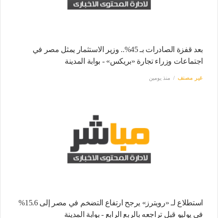
بعد قفزة الصادرات بـ 45%.. وزير الاستثمار يمثل مصر في
اجتماعات وزراء تجارة «بريكس» - بوابة المدينة
غير مصنف
منذ يومين
استطلاع لـ «رويترز» يرجح ارتفاع التضخم في مصر إلى 15.6%
في يوليو قبل تراجعه بالربع الرابع - بوابة المدينة