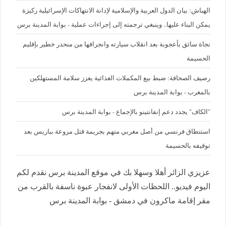
الهباش: بيان الدول العربية والإسلامية لإدانة الانتهاكات الإسرائيلية ركيزة
يمكن البناء عليها.. وينبغي ترجمته إلى إجراءات عملية - بوابة المدينة برس
نجاة سائق بأعجوبة بعد انقلاب سيارته وانجرافها من منحدر خطير بإقليم
الحسيمة
رصيف الصحافة: ضبط بيع المكملات الغذائية يعزز سلامة المستهلكين
بالمغرب - بوابة المدينة برس
"الكاف" يجدد دعم إنفانتينو بالإجماع - بوابة المدينة برس
استنطاق فرنسي من أصل مغربي متهم بجريمة قتل مروعة بباريس بعد
توقيفه بالحسيمة
عزيزي الزائر أهلا وسهلا بك في موقع المدينة برس نقدم لكم
اليوم فيديو.. اللحظات الأولى لانفجار عبوة ناسفة بالقرب من
مقر إقامة ماكرون في دمشق - بوابة المدينة برس