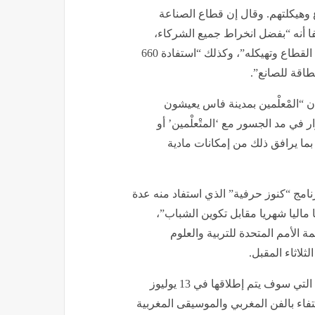
هيكلتهم. وقال إن قطاع الصناعة
فا أنه “بفضل انخراط جميع الشركاء،
استطعنا الوصول إلى أزيد من 350 هيئة إقليمية وجهوية تمثل القطاع وتهيكله”، وكذلك “استفادة 660
ن “المْعلْمين بمدينة فاس يعيشون
 في مد الجسور مع ‘المتْعلْمين’ أو
 بما يرافق ذلك من إمكانات مادية
نامج “كنوز حرفية” الذي استفاد منه عدة
ماليا شهريا مقابل تكوين الشباب”،
 الأمم المتحدة للتربية والعلوم
ثلاثاء المقبل.
وأوضح السعدي أن الدورة الرابعة من برنامج “كنوز حرفية”، التي سوف يتم إطلاقها في 13 يوليوز
جديدا”، مع “الاحتفاء بالفن المغربي والموسيقى المغربية