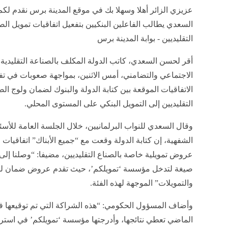
عزيزي الزائر أهلا وسهلا بك في موقع المدينة برس نقدم لكم
السعدي يطالب الفاعلين البنكيين بتفعيل اتفاقيات تمويل الص
التقليديين - بوابة المدينة برس
أقر لحسن السعدي، كاتب الدولة المكلف بالصناعة التقليدية 
الاجتماعي والتضامني، أمس الاثنين، بمواجهة صعوبات في تف
الاتفاقيات الموقعة بين كتابة الدولة والبنوك لضمان ولوج الص
التقليديين إلى التمويل البنكي على المستوى المحلي.
وقال السعدي للنواب البرلمانيين، خلال الجلسة العامة للأسئ
الشفهية، إن كتابة الدولة وقعت مع “جميع الأبناك” اتفاقيات ل
عروض تمويلية خاصة بالصناع التقليديين، مضيفا: “وصلنا إلى 
صيغة لتدخل مؤسسة ‘تمويلكم’، حيث تقدم عروض ضمان 
والتمويلات” الموجهة لهذه الفئة.
وأضاف المسؤول الحكومي: “هذه الشراكة التي تم توقيعها ف
الماضي تعطي نتائجها، وأدرجتها مؤسسة ‘تمويلكم’ في استرات