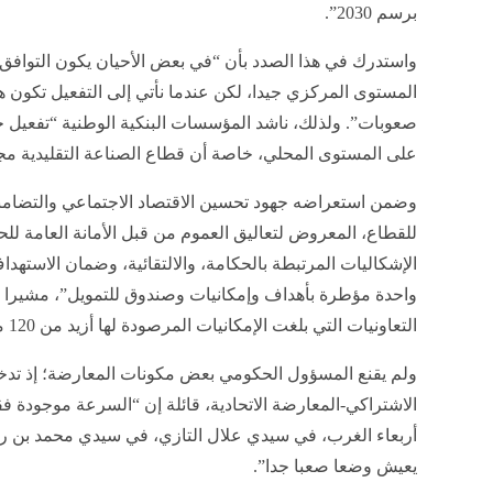
برسم 2030”.
واستدرك في هذا الصدد بأن “في بعض الأحيان يكون التوافق
المستوى المركزي جيدا، لكن عندما نأتي إلى التفعيل تكون ه
صعوبات”. ولذلك، ناشد المؤسسات البنكية الوطنية “تفعيل 
على المستوى المحلي، خاصة أن قطاع الصناعة التقليدية مجت
وضمن استعراضه جهود تحسين الاقتصاد الاجتماعي والتضامني،
للقطاع، المعروض لتعاليق العموم من قبل الأمانة العامة ل
الإشكاليات المرتبطة بالحكامة، والالتقائية، وضمان الاستهد
واحدة مؤطرة بأهداف وإمكانيات وصندوق للتمويل”، مشيرا
التعاونيات التي بلغت الإمكانيات المرصودة لها أزيد من 120 مليون درهم خلال هذه الولاية الحكومية”.
ولم يقنع المسؤول الحكومي بعض مكونات المعارضة؛ إذ تد
الاشتراكي-المعارضة الاتحادية، قائلة إن “السرعة موجودة
أربعاء الغرب، في سيدي علال التازي، في سيدي محمد بن رح
يعيش وضعا صعبا جدا”.