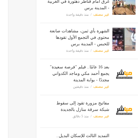
غرق أمام قناطر دهتورة في الغربية
- المدينة برس
غير مصنف
منذ دقيقة واحدة
الشهرة بأي ثمن، مشاهدات صانعة
محتوى في التجمع الأول تقودها
للحبس - المدينة برس
غير مصنف
منذ دقيقة واحدة
بعد 16 عامًا.. فيلم "فرصة سعيدة"
يجمع أحمد مكي وماجد الكدواني
مجددًا - بوابة المدينة
غير مصنف
منذ دقيقتين
مفاتيح مزورة تقود إلى سقوط
شبكة سرقة منازل بالجديدة
غير مصنف
منذ 5 دقائق
التمديد الثالث للإسكان البديل..