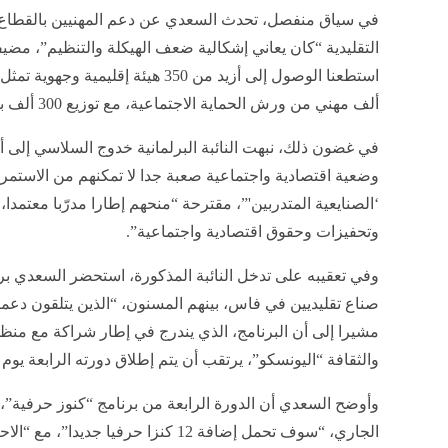
في سياق منفصل، تحدث السعدي عن دعم المهنيين بالقطاع و
التقليدية “كان يعاني إشكالية ضعف الهيكلة والتنظيم”، مضي
ألف مهني من ورش الحماية الاجتماعية، مع توزيع 300 ألف بطاقة للصانع”.
في غضون ذلك، نبهت النائبة البرلمانية خدوج السلاسي إلى أ
وضعية اقتصادية واجتماعية صعبة جدا لا تمكنهم من الاستمرار
‘الصنايعية المتدربين'”، مقترحة “منحهم إطارا مدرّبا معتمدا،
وتحفيزات وحقوق اقتصادية واجتماعية”.
وفي تعقيبه على تدخل النائبة المذكورة، استحضر السعدي بر
صناع تقليديين في فاس، بينهم المسنون، “الذين يتلقون دعما 
مشيرا إلى أن البرنامج، الذي يندرج في إطار شراكة مع منظمة
والثقافة “اليونسكو”، يرتقب أن يتم إطلاق دورته الرابعة يوم ال
الجاري، “سوف تحمل إضافة 12 كنزا حرفيا 