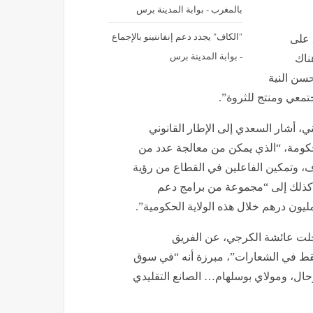
بالمغرب - بوابة المدينة برس
"الكاف" يجدد دعم إنفانتينو بالإجماع
 على
- بوابة المدينة برس
ناك
حسن النية
معي ومنتج للثروة”.
 أشار السعدي إلى الإطار القانوني
لحكومة، “الذي يمكن من معالجة عدد من
اف، وتمكين الفاعلين في القطاع من رؤية
 كذلك إلى “مجموعة من برامج دعم
خلت عائشة الكرجي، عن الفريق
 فقط في الشعارات”، مبرزة أنه “في سوق
ال، ومولاي بوسلهام… الصانع التقليدي