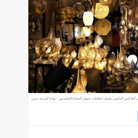
لفاعلين البنكيين بتفعيل اتفاقيات تمويل الصناع التقليديين - بوابة المدينة برس