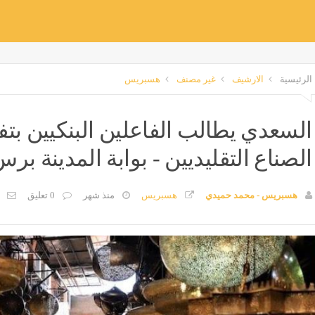
الرئيسية
الارشيف
غير مصنف
هسبريس
السعدي يطالب الفاعلين البنكيين بتف
الصناع التقليديين - بوابة المدينة بر
هسبريس - محمد حميدي
هسبريس
منذ شهر
0 تعليق