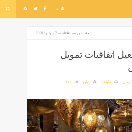
منذ شهر — الثلاثاء — 7 / يوليو / 2026
عيل اتفاقيات تمويل
س
ارسل
طباعة
تبليغ
حذف