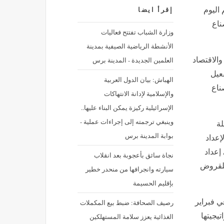
 اليوم
إقرأ ايضا
ناع
وزارة الشباب تفتتح فعاليات
الأنشطة الرياضية الصيفية بمدينة
العلمين الجديدة - المدينة برس
والاقتصاد
عيل
الهباش: بيان الدول العربية
ناع
والإسلامية لإدانة الانتهاكات
الإسرائيلية ركيزة يمكن البناء عليها..
وينبغي ترجمته إلى إجراءات عملية -
لة
بوابة المدينة برس
إعداد
إعداد
نجاة سائق بأعجوبة بعد انقلاب
للقروض
سيارته وانجرافها من منحدر خطير
بإقليم الحسيمة
ي فبراير
رصيف الصحافة: ضبط بيع المكملات
يجيتها
الغذائية يعزز سلامة المستهلكين