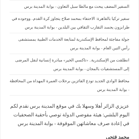
السفير المضف يبحث مع مالطا سبل التعاون - بوابة المدينة برس
سفير تركيا بالقاهرة: الاحتفاء بمحمد صلاح يتجاوز كرة القدم.. ووجوده في
طرابزون يجسد التقارب الثقافي بين البلدين - بوابة المدينة برس
جولة مفاجئة لمحافظ الإسكندرية لمتابعة الخدمات الطبية بمستشفى
رأس التين العام - بوابة المدينة برس
انطلقت من الإسكندرية.. «تاكسي الخير» مبادرة إنسانية لنقل المرضى
إلى المستشفيات بالمجان - بوابة المدينة برس
محافظ الوادي الجديد تودع الفائزين برحلات العمرة المهداة من المحافظة
- بوابة المدينة برس
عزيزي الزائر أهلا وسهلا بك في موقع المدينة برس نقدم لكم
اليوم البلشي: هيئة مفوضي الدولة توصي بأحقية الصحفيات
في إعادة صرف معاشاتهن الموقوفة - بوابة المدينة برس
محمد فتحي