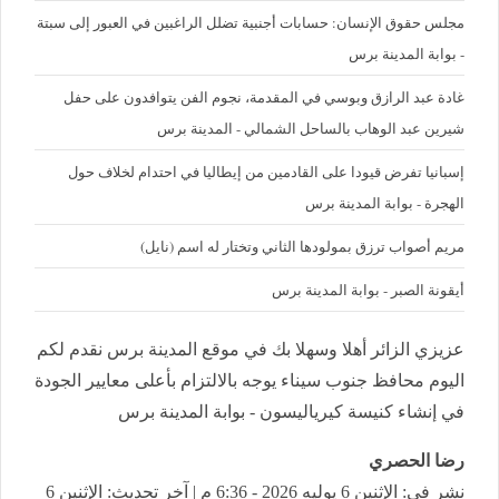
مجلس حقوق الإنسان: حسابات أجنبية تضلل الراغبين في العبور إلى سبتة
- بوابة المدينة برس
غادة عبد الرازق وبوسي في المقدمة، نجوم الفن يتوافدون على حفل
شيرين عبد الوهاب بالساحل الشمالي - المدينة برس
إسبانيا تفرض قيودا على القادمين من إيطاليا في احتدام لخلاف حول
الهجرة - بوابة المدينة برس
مريم أصواب ترزق بمولودها الثاني وتختار له اسم (نايل)
أيقونة الصبر - بوابة المدينة برس
عزيزي الزائر أهلا وسهلا بك في موقع المدينة برس نقدم لكم
اليوم محافظ جنوب سيناء يوجه بالالتزام بأعلى معايير الجودة
في إنشاء كنيسة كيرياليسون - بوابة المدينة برس
رضا الحصري
نشر في: الإثنين 6 يوليه 2026 - 6:36 م | آخر تحديث: الإثنين 6