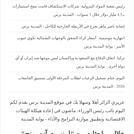
رئيس شعبة المواد البترولية: شركات الاستكشاف قامت بضخ استثمارات
بـ4,5 مليار دولار خلال 3 سنوات - المدينة برس
إصابة ناصر ماهر بجزع في الأربطة الخارجية للكاحل - المدينة برس
‪انتهازية موسمية.. أسعار كراء الشقق بالوجهات الشمالية تكوي جيوب
الأسر - بوابة المدينة برس
تركيا: اتفاق الدفاع مع السعودية وباكستان ليس موجها ضد إيران أو أي
دولة أخرى - بوابة المدينة برس
اليوم، ختام تسجيل الرغبات لطلاب المرحلة الأولى بتنسيق الجامعات
2026 - المدينة برس
عزيزي الزائر أهلا وسهلا بك في موقع المدينة برس نقدم لكم
اليوم نائب رئيس الوزراء: ماضون في إعادة هيكلة الهيئات
الاقتصادية وتطبيق موازنة البرامج والأداء - بوابة المدينة
خلال مباحثات مع "إرنست آند يونج"