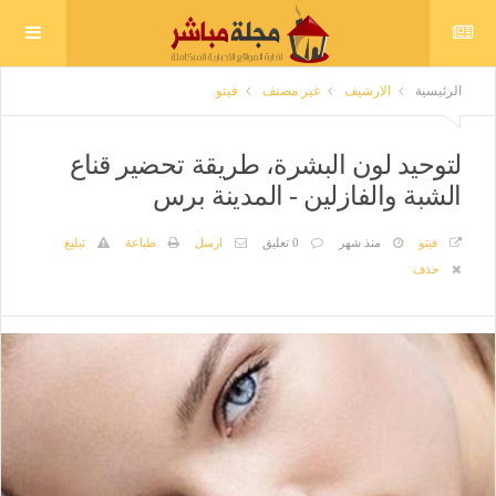
الرئيسية
الارشيف
غير مصنف
فيتو
لتوحيد لون البشرة، طريقة تحضير قناع
الشبة والفازلين - المدينة برس
فيتو
منذ شهر
0 تعليق
ارسل
طباعة
تبليغ
حذف