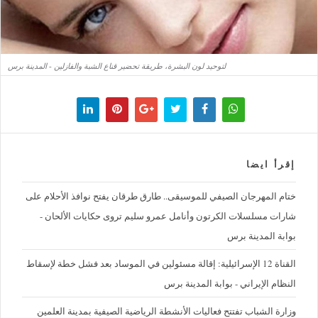
لتوحيد لون البشرة، طريقة تحضير قناع الشبة والفازلين - المدينة برس
إقرأ ايضا
ختام المهرجان الصيفي للموسيقى.. طارق طرقان يفتح نوافذ الأحلام على
شارات مسلسلات الكرتون وأنامل عمرو سليم تروى حكايات الألحان -
بوابة المدينة برس
القناة 12 الإسرائيلية: إقالة مسئولين في الموساد بعد فشل خطة لإسقاط
النظام الإيراني - بوابة المدينة برس
وزارة الشباب تفتتح فعاليات الأنشطة الرياضية الصيفية بمدينة العلمين