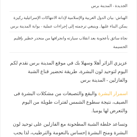
الجديدة - المدينة برس
الهباش: بيان الدول العربية والإسلامية لإدانة الانتهاكات الإسرائيلية ركيزة
يمكن البناء عليها.. وينبغي ترجمته إلى إجراءات عملية - بوابة المدينة برس
نجاة سائق بأعجوبة بعد انقلاب سيارته وانجرافها من منحدر خطير بإقليم
الحسيمة
عزيزي الزائر أهلا وسهلا بك في موقع المدينة برس نقدم لكم
اليوم لتوحيد لون البشرة، طريقة تحضير قناع الشبة
والفازلين - المدينة برس
اسمرار البشرة
والبقع والتصبغات من مشكلات البشرة فى
الصيف، نتيجة سطوع الشمس لفترات طويلة من اليوم
والتعرض لها يوميا.
وتساعد خلطة الشبة المطحونة مع الفازلين على توحيد لون
البشرة ومنح البشرة إحساس بالنعومة والترطيب، لذا يجب