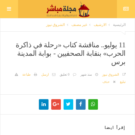
الرئيسية
الارشيف
غير مصنف
الشروق نيوز
11 يوليو.. مناقشة كتاب «رحلة في ذاكرة
الحرب» بنقابة الصحفيين - بوابة المدينة
برس
الشروق نيوز
منذ شهر
0 تعليق
ارسل
طباعة
تبليغ
حذف
إقرأ ايضا