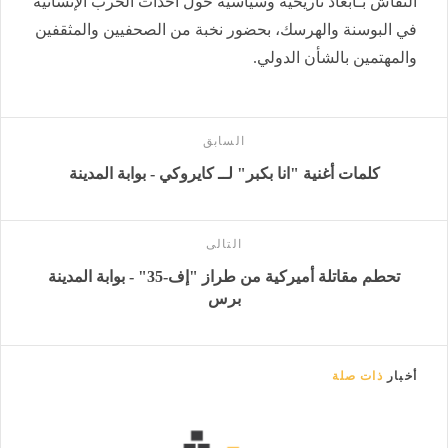
النقاش بـأبعاد تاريخية وسياسية حول أحداث الحرب الإنسانية
في البوسنة والهرسك، بحضور نخبة من الصحفيين والمثقفين
والمهتمين بالشأن الدولي.
السابق
كلمات أغنية "انا بكبر" لــ كايروكي - بوابة المدينة
التالى
تحطم مقاتلة أميركية من طراز "إف-35" - بوابة المدينة
برس
أخبار
ذات صلة