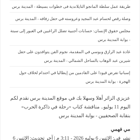
طريقة عمل سلطة المانجو التايلاندية فى خطوات بسيطة - المدينة برس
وصلة رقص لحسام عبد المجيد وعروسته في حفل زفافه - المدينة برس
مجلس حقوق الإنسان: حسابات أجنبية تضلل الراغبين في العبور إلى سبتة
- بوابة المدينة برس
غادة عبد الرازق وبوسي في المقدمة، نجوم الفن يتوافدون على حفل
شيرين عبد الوهاب بالساحل الشمالي - المدينة برس
إسبانيا تفرض قيودا على القادمين من إيطاليا في احتدام لخلاف حول
الهجرة - بوابة المدينة برس
عزيزي الزائر أهلا وسهلا بك في موقع المدينة برس نقدم لكم
اليوم 11 يوليو.. مناقشة كتاب «رحلة في ذاكرة الحرب»
بنقابة الصحفيين - بوابة المدينة برس
مي فهمي
نشر في: الإثنين 6 يوليه 2026 - 3:11 م | آخر تحديث: الإثنين 6