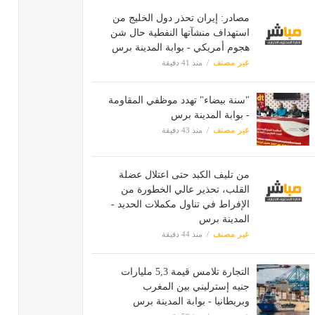
مصادر: إيران تحذر دول الخليج من
استهداف منشآتها النفطية حال شن
هجوم أمريكي - بوابة المدينة برس
غير مصنف
منذ 41 دقيقة
"سنة بيضاء" تهدد موظفي المقاومة
- بوابة المدينة برس
غير مصنف
منذ 43 دقيقة
من تليف الكبد حتى اعتلال عضلة
القلب، تحذير عالي الخطورة من
الإفراط في تناول مكملات الحديد -
المدينة برس
غير مصنف
منذ 44 دقيقة
التجارة تلامس قيمة 5,3 مليارات
جنيه إسترليني بين المغرب
وبريطانيا - بوابة المدينة برس