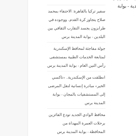
ة - بوابة
سفير تركيا بالقاهرة: الاحتفاء بمحمد
صلاح يتجاوز كرة القدم.. ووجوده في
طرابزون يجسد التقارب الثقافي بين
البلدين - بوابة المدينة برس
جولة مفاجئة لمحافظ الإسكندرية
لمتابعة الخدمات الطبية بمستشفى
رأس التين العام - بوابة المدينة برس
انطلقت من الإسكندرية.. «تاكسي
الخير» مبادرة إنسانية لنقل المرضى
إلى المستشفيات بالمجان - بوابة
المدينة برس
محافظ الوادي الجديد تودع الفائزين
برحلات العمرة المهداة من
المحافظة - بوابة المدينة برس