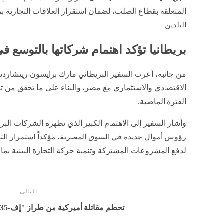
المتعلقة بقطاع الصلب، لضمان استقرار العلاقات التجارية ب
البلدين.
بريطانيا تؤكد اهتمام شركاتها بالتوسع 
من جانبه، أعرب السفير البريطاني مارك برايسون-ريتشاردسو
الاقتصادي والاستثماري مع مصر، والبناء على ما تحقق من ت
الفترة الماضية.
وأشار السفير إلى الاهتمام الكبير الذي تظهره الشركات البر
رؤوس أموال جديدة في السوق المصرية، مؤكداً استمرار الت
لدفع المشروعات المشتركة وتنمية حركة التجارة البينية بما 
التالى
تحطم مقاتلة أميركية من طراز "إف-35" - بوابة المدينة برس