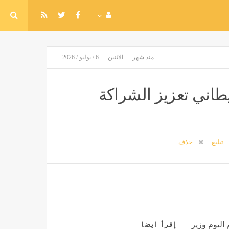
منذ شهر — الاثنين — 6 / يوليو / 2026
يطاني تعزيز الشراكة
تبليغ
حذف
اليوم وزير
إقرأ ايضا