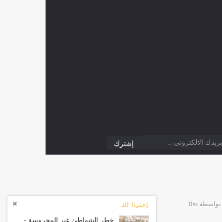
إخترنا لك
خطر الشواطئ غير المحروسة -