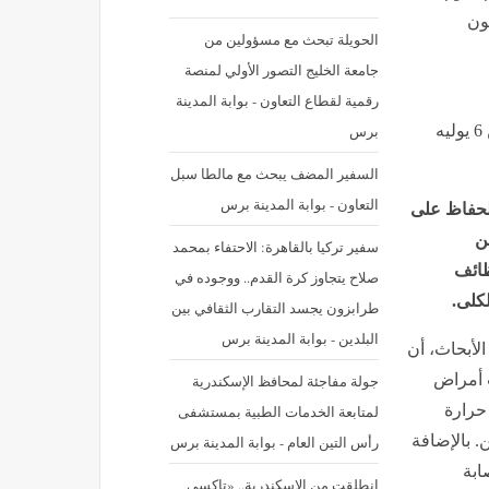
ون
الحويلة تبحث مع مسؤولين من
جامعة الخليج التصور الأولي لمنصة
رقمية لقطاع التعاون - بوابة المدينة
برس
نشر في: الإثنين 6 يوليه 2026 - 10:08 ص | آخر تحديث: الإثنين 6 يوليه
السفير المضف يبحث مع مالطا سبل
التعاون - بوابة المدينة برس
الحفاظ على
ن
سفير تركيا بالقاهرة: الاحتفاء بمحمد
ظائف
صلاح يتجاوز كرة القدم.. ووجوده في
كلى.
طرابزون يجسد التقارب الثقافي بين
البلدين - بوابة المدينة برس
لأبحاث، أن
سبب أمراض
جولة مفاجئة لمحافظ الإسكندرية
حرارة
لمتابعة الخدمات الطبية بمستشفى
 بالإضافة
رأس التين العام - بوابة المدينة برس
ابة
انطلقت من الإسكندرية.. «تاكسي