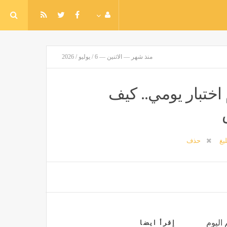
منذ شهر — الاثنين — 6 / يوليو / 2026
ختبار يومي.. كيف
ليغ
حذف
 اليوم
إقرأ ايضا