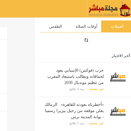
العملات
أوقات الصلاة
الطقس
أخر الاخبار
حزب (فوكس) الإسباني يعود
لحماقاته ويطالب باستبعاد المغرب
من تنظيم مونديال 2030
غير مصنف
منذ 4 دقائق
«أخطرناه بعودته للقاهرة».. الزمالك
يعلن موقفه من رحيل بيزيرا رسميا
- بوابة المدينة برس
غير مصنف
منذ 5 دقائق