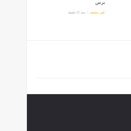
برس
غير مصنف
منذ 21 دقيقة