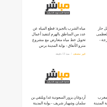
ل حار
مياه الشرب بالجيزة: قطع المياه عن
العظمى
عدد من المناطق بالهرم لتنفيذ أعمال
ة الكبرى غدا 36 درجة -
تحويل خط مياه متعارض مع مشروع
مترو الأنفاق - بوابة المدينة برس
غير مصنف
منذ 13 دقيقة
لمغرب
أردوغان يزور السعودية غدا ويلتقي بن
 المدينة
سلمان وشهباز شريف - بوابة المدينة