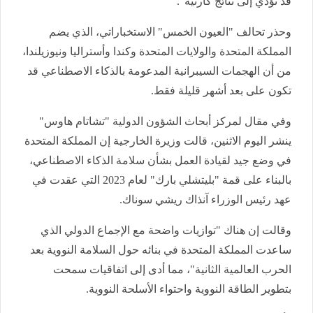
قد تؤدي إلى نتائج كارثية".
وحذر تحالف "العيون الخمس" الاستخباراتي، الذي يضم
المملكة المتحدة والولايات المتحدة وكندا وأستراليا ونيوزيلندا،
من أن الهجمات السيبرانية المدعومة بالذكاء الاصطناعي قد
تكون على بعد أشهر قليلة فقط.
وفي مقال لمركز أبحاث الشؤون الدولية "تشاتام هاوس"
ينشر اليوم الاثنين، قالت وزيرة الخارجية إن المملكة المتحدة
في وضع جيد لقيادة العمل بشأن سلامة الذكاء الاصطناعي،
بالبناء على قمة "بليتشلي بارك" لعام 2023 التي عقدت في
عهد رئيس الوزراء آنذاك ريشي سوناك.
وقالت إن هناك "توازيات واضحة مع الإجماع الدولي الذي
ساعدت المملكة المتحدة في بنائه حول السلامة النووية بعد
الحرب العالمية الثانية"، مما أدى إلى اتفاقيات سمحت
بتطوير الطاقة النووية واحتواء الأسلحة النووية.