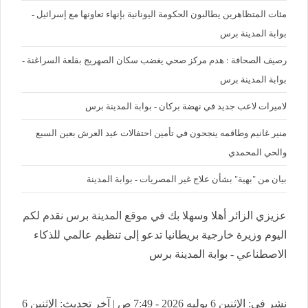
مئات المتظاهرين يطالبون الحكومة اليونانية بإنهاء تعاونها مع إسرائيل -
بوابة المدينة برس
رصيف الصحافة : هدم مركز صحي يغضب سكان الصهريج بقلعة السراغنة -
بوابة المدينة برس
لاميرات لاعب جديد في نهضة بركان - بوابة المدينة برس
منير غانيم وطاقمه ينجحون في تأمين احتفالات عيد العرش بعين السبع
والحي المحمدي
بيان من "بهية" بشأن علاج غير المصريات - بوابة المدينة
عزيزي الزائر أهلا وسهلا بك في موقع المدينة برس نقدم لكم
اليوم وزيرة خارجية بريطانيا تدعو إلى تنظيم عالمي للذكاء
الاصطناعي - بوابة المدينة برس
نشر في: الإثنين 6 يوليه 2026 - 7:49 ص | آخر تحديث: الإثنين 6