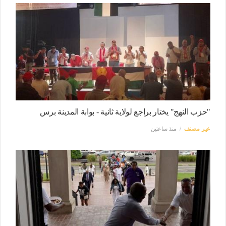
"حزب النهج" يختار براجع لولاية ثانية - بوابة المدينة برس
غير مصنف
منذ ساعتين