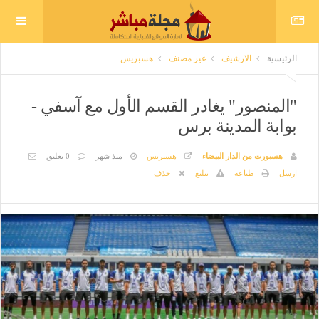
الرئيسية
الارشيف
غير مصنف
هسبريس
"المنصور" يغادر القسم الأول مع آسفي -
بوابة المدينة برس
هسبورت من الدار البيضاء
هسبريس
منذ شهر
0 تعليق
ارسل
طباعة
تبليغ
حذف