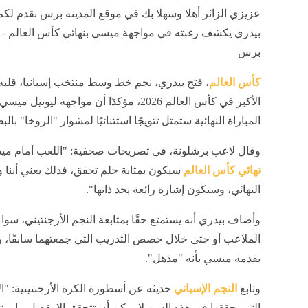
عزيزي الزائر أهلا وسهلا بك في موقع المدينة برس نقدم لكم
بيدري يكشف رغبته في مواجهة ميسي بنهائي كأس العالم - ا
برس
كأس العالم
، فتح بيدري، نجم خط وسط منتخب إسبانيا، قلب
الأكبر في كأس العالم 2026، مؤكدًا أن مواجهة ليونيل م
المباراة النهائية ستمثل تتويجًا استثنائيًا لمشوار "الروخا" بالب
وقال لاعب برشلونة، في تصريحات صحفية: "اللعب أمام م
نهائي كأس العالم
سيكون بمثابة حلم تحقق، فذلك يعني أننا و
النهائي، وستكون إشارة رائعة بحد ذاتها".
وأضاف بيدري أنه يستمتع حقًا بمتابعة النجم الأرجنتيني، سوا
الملاعب أو حتى خلال حصص التدريب التي جمعتهما سابقًا، وا
يقدمه ميسي بأنه "مذهل".
وتابع
النجم الإسباني
حديثه عن أسطورة الكرة الأرجنتينية: "ال
التي يحققها في هذه السن لا يمكن أن تتحقق إلا بفضل ما يم