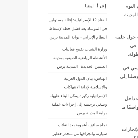
 اليوم
إقرأ ايضا
لمدينة
القناة 12 الإسرائيلية: إقالة مسئولين
في الموساد بعد فشل خطة لإسقاط
النظام الإيراني - بوابة المدينة برس
ه حول حلمه
يسي في
وزارة الشباب تفتتح فعاليات
طولة.
الأنشطة الرياضية الصيفية بمدينة
العلمين الجديدة - المدينة برس
يسي في
صلنا إلى
الهباش: بيان الدول العربية
والإسلامية لإدانة الانتهاكات
الإسرائيلية ركيزة يمكن البناء عليها..
ء داخل
وينبغي ترجمته إلى إجراءات عملية -
صفًا ما
بوابة المدينة برس
نجاة سائق بأعجوبة بعد انقلاب
إنجازات
سيارته وانجرافها من منحدر خطير
تلكه من