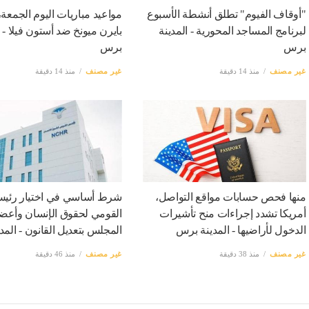
"أوقاف الفيوم" تطلق أنشطة الأسبوع
مواعيد مباريات اليوم الجمعة، 
لبرنامج المساجد المحورية - المدينة
بايرن ميونخ ضد أستون فيلا - ا
برس
برس
غير مصنف
منذ 14 دقيقة
غير مصنف
منذ 14 دقيقة
منها فحص حسابات مواقع التواصل،
شرط أساسي في اختيار رئي
أمريكا تشدد إجراءات منح تأشيرات
القومي لحقوق الإنسان وأعض
الدخول لأراضيها - المدينة برس
المجلس بتعديل القانون - الم
غير مصنف
منذ 38 دقيقة
غير مصنف
منذ 46 دقيقة