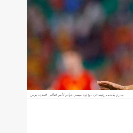
بيدري يكشف رغبته في مواجهة ميسي بنهائي كأس العالم - المدينة برس