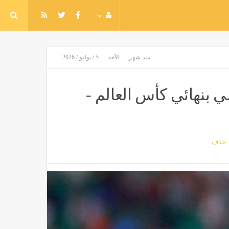
منذ شهر — الأحد — 5 / يوليو / 2026
بنهائي كأس العالم -
حذف