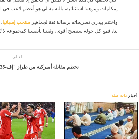
إمكانيات وموهبة استثنائية، بالنسبة لي هو أعظم لاعب في ال
واختتم بيدري تصريحاته برسالة ثقة لجماهير
منتخب إسبانيا
، 
بنا، فمع كل جولة سنصبح أقوى، وثقتنا بأنفسنا كمجموعة لا ت
التالى
تحطم مقاتلة أميركية من طراز "إف-35" - بوابة المدينة برس
أخبار
ذات صلة