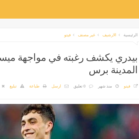
الرئيسية
الارشيف
غير مصنف
فيتو
بيدري يكشف رغبته في مواجهة ميسي 
المدينة برس
فيتو
منذ شهر
0 تعليق
ارسل
طباعة
تبليغ