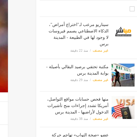
سيناريو مرعب لـ"اختراع أمراض"،
الذكاء الاصطناعي يصمم فيروسات
لا وجود لها في الطبيعة - المدينة
برس
غير مصنف
منذ 22 دقيقة
مكتبة تحتفي برصيد البقالي بأصيلة -
بوابة المدينة برس
غير مصنف
منذ 29 دقيقة
منها فحص حسابات مواقع التواصل،
أمريكا تشدد إجراءات منح تأشيرات
الدخول لأراضيها - المدينة برس
غير مصنف
منذ 38 دقيقة
عضو «صحة النواب» تهاجم حركة