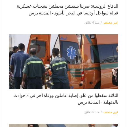
الدفاع الروسية: ضربنا سفينتين محملتين بشحنات عسكرية
قبالة سواحل أوديسا في البحر الأسود - المدينة برس
غير مصنف
منذ 6 دقائق
الثلاثة سقطوا من علو، إصابة عاملين ووفاة آخر في 3 حوادث
بالدقهلية - المدينة برس
غير مصنف
منذ 6 دقائق