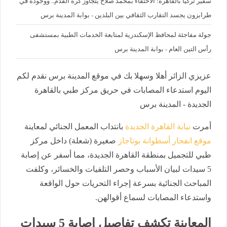
سفير تركيا بالقاهرة: الاحتفاء بمحمد صلاح يتجاوز كرة القدم.. ووجوده في
طرابزون يجسد التقارب الثقافي بين البلدين - بوابة المدينة برس
جولة مفاجئة لمحافظ الإسكندرية لمتابعة الخدمات الطبية بمستشفى
رأس التين العام - بوابة المدينة برس
عزيزي الزائر أهلا وسهلا بك في موقع المدينة برس نقدم لكم
اليوم استدعاء المصابات في حريق مركز طبي بالقاهرة
الجديدة - المدينة برس
أمرت
نيابة القاهرة الجديدة
بانتداب المعمل الجنائي لمعاينة
موقع انفجار أسطوانة بوتاجاز
صغيرة (شعلة) داخل مركز
طبي للتجميل بمنطقة القاهرة الجديدة، مما أسفر عن إصابة
5 سيدات لبيان الأسباب وحصر التلفيات والخسائر، وكلفت
المباحث الجنائية بسرعة إجراء التحريات حول الواقعة
واستدعاء المصابات لسماع أقوالهن.
المعاينة تكشف تفاصيل إصابة 5 سيدات