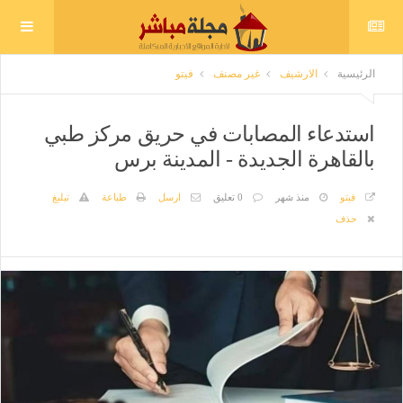
الرئيسية
الارشيف
غير مصنف
فيتو
استدعاء المصابات في حريق مركز طبي
بالقاهرة الجديدة - المدينة برس
فيتو
منذ شهر
0 تعليق
ارسل
طباعة
تبليغ
حذف