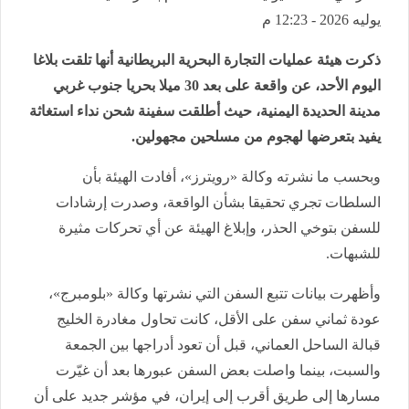
يوليه 2026 - 12:23 م
ذكرت هيئة عمليات التجارة البحرية البريطانية ‌أنها تلقت بلاغا
اليوم الأحد، عن واقعة على بعد 30 ميلا ⁠بحريا جنوب غربي
مدينة الحديدة اليمنية، حيث أطلقت سفينة شحن نداء استغاثة
يفيد بتعرضها لهجوم من مسلحين ‌مجهولين.
وبحسب ما نشرته وكالة «رويترز»، أفادت ⁠الهيئة بأن
السلطات تجري تحقيقا بشأن الواقعة، وصدرت إرشادات
⁠للسفن بتوخي الحذر، وإبلاغ الهيئة عن أي ⁠تحركات مثيرة
للشبهات.
وأظهرت بيانات تتبع السفن التي نشرتها وكالة «بلومبرج»،
عودة ثماني سفن على الأقل، كانت تحاول مغادرة الخليج
قبالة الساحل العماني، قبل أن تعود أدراجها بين الجمعة
والسبت، بينما واصلت بعض السفن عبورها بعد أن غيّرت
مسارها إلى طريق أقرب إلى إيران، في مؤشر جديد على أن