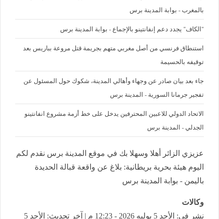
بالمغرب - بوابة المدينة برس
"الكاف" يجدد دعم إنفانتينو بالإجماع - بوابة المدينة برس
استنطاق فرنسي من أصل مغربي متهم بجريمة قتل مروعة بباريس بعد
توقيفه بالحسيمة
جاء بعد بيان صادر عن وجهاء وأهالي المدينة، شكوك حول المسئول عن
تفجير جرمانا السورية - المدينة برس
الاتحاد الدولي للاعبين المحترفين يدخل على خط أزمة مشروع انفانتينو
الجدلي - المدينة برس
عزيزي الزائر أهلا وسهلا بك في موقع المدينة برس نقدم لكم
اليوم هيئة بحرية بريطانية: بلاغ عن واقعة قبالة الحديدة
باليمن - بوابة المدينة برس
وكالات
نشر في: الأحد 5 يوليه 2026 - 12:23 م | آخر تحديث: الأحد 5