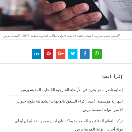
التعليم تنفي تسريب امتحان اللغة الأجنبية الأولى لطلاب الثانوية العامة 2026 - المدينة برس
إقرأ ايضا
إصابة ناصر ماهر بجزع في الأربطة الخارجية للكاحل - المدينة برس
‪انتهازية موسمية.. أسعار كراء الشقق بالوجهات الشمالية تكوي جيوب
الأسر - بوابة المدينة برس
تركيا: اتفاق الدفاع مع السعودية وباكستان ليس موجها ضد إيران أو أي
دولة أخرى - بوابة المدينة برس