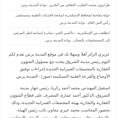
طرابزون يجسد التقارب الثقافي بين البلدين - بوابة المدينة برس
جولة مفاجئة لمحافظ الإسكندرية لمتابعة الخدمات الطبية بمستشفى
رأس التين العام - بوابة المدينة برس
انطلقت من الإسكندرية.. «تاكسي الخير» مبادرة إنسانية لنقل المرضى
إلى المستشفيات بالمجان - بوابة المدينة برس
عزيزي الزائر أهلا وسهلا بك في موقع المدينة برس نقدم لكم
اليوم رئيس مدينة الشروق يبحث مع مسؤول الشؤون
العقارية بالمجتمعات العمرانية الجديدة إجراءات توفيق
الأوضاع والقرعة العلنية التسكينية (صور) - المدينة برس
استقبل المهندس محمد أحمد زكريا، رئيس جهاز مدينة
الشروق، الدكتور أحمد عمارة، المشرف على قطاع الشؤون
العقارية والتجارية بهيئة المجتمعات العمرانية الجديدة، وذلك
بحضور المحاسب محمد خيري معاون نائب رئيس الهيئة،
والمحاسب هاني مسعد معاون نائب رئيس الهيئة، والمحاسب