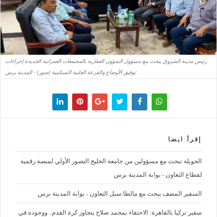
رئيس مدينة الشروق يبحث مع مسؤول الشؤون العقارية بالمجتمعات العمرانية الجديدة إجراءات
توفيق الأوضاع والقرعة العلنية التسكينية (صور) - المدينة برس
إقرأ ايضا
الحويلة تبحث مع مسؤولين من جامعة الخليج التصور الأولي لمنصة رقمية
لقطاع التعاون - بوابة المدينة برس
السفير المضف يبحث مع مالطا سبل التعاون - بوابة المدينة برس
سفير تركيا بالقاهرة: الاحتفاء بمحمد صلاح يتجاوز كرة القدم.. ووجوده في