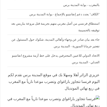
بالمغرب - بوابة المدينة برس
"الكاف" يجدد دعم إنفانتينو بالإجماع - بوابة المدينة برس
استنطاق فرنسي من أصل مغربي متهم بجريمة قتل مروعة بباريس بعد
توقيفه بالحسيمة
جاء بعد بيان صادر عن وجهاء وأهالي المدينة، شكوك حول المسئول عن
تفجير جرمانا السورية - المدينة برس
الاتحاد الدولي للاعبين المحترفين يدخل على خط أزمة مشروع انفانتينو
الجدلي - المدينة برس
عزيزي الزائر أهلا وسهلا بك في موقع المدينة برس نقدم لكم
اليوم فرنسا تتجاوز باراغواي وتضرب موعدا نارياً مع المغرب
في ربع نهائي المونديال