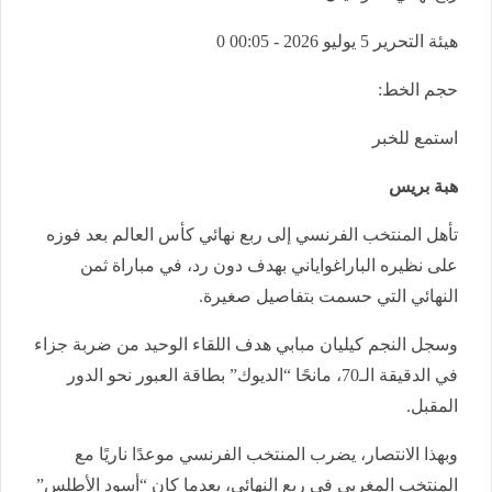
هيئة التحرير
5 يوليو 2026 - 00:05
0
حجم الخط:
استمع للخبر
هبة بريس
تأهل المنتخب الفرنسي إلى ربع نهائي كأس العالم بعد فوزه
على نظيره الباراغواياني بهدف دون رد، في مباراة ثمن
النهائي التي حسمت بتفاصيل صغيرة.
وسجل النجم كيليان مبابي هدف اللقاء الوحيد من ضربة جزاء
في الدقيقة الـ70، مانحًا “الديوك” بطاقة العبور نحو الدور
المقبل.
وبهذا الانتصار، يضرب المنتخب الفرنسي موعدًا ناريًا مع
المنتخب المغربي في ربع النهائي، بعدما كان “أسود الأطلس”