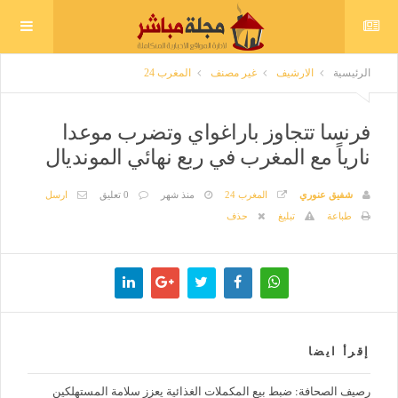
الرئيسية
الارشيف
غير مصنف
المغرب 24
فرنسا تتجاوز باراغواي وتضرب موعدا
نارياً مع المغرب في ربع نهائي المونديال
شفيق عنوري
المغرب 24
منذ شهر
0 تعليق
ارسل
طباعة
تبليغ
حذف
إقرأ ايضا
رصيف الصحافة: ضبط بيع المكملات الغذائية يعزز سلامة المستهلكين