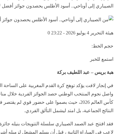
الصيباري إلى أوناحي.. أسود الأطلس يحصدون جوائز أفضل 
هيئة التحرير
4 يوليو 2026 - 23:22
0
حجم الخط:
استمع للخبر
هبة بريس – عبد اللطيف بركة
في إنجاز لافت يؤكد توهج كرة القدم المغربية على الساحة ال
واصل نجوم المنتخب الوطني حصد الجوائز الفردية خلال من
كأس العالم 2026، حيث بصموا على حضور قوي لم يقتص
النتائج الجماعية، بل امتد ليشمل التألق الفردي.
فقد افتتح عبد الصمد الصيباري سلسلة التتويجات بنيله جائز
لاعب في المباراة الثانية ، قبل أن يسلم المشعل لزميله أ