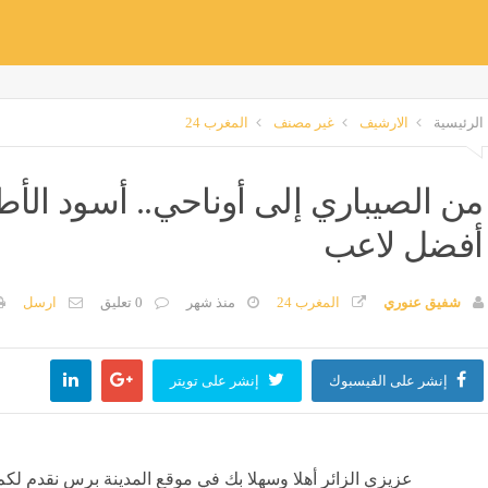
الرئيسية
الارشيف
غير مصنف
المغرب 24
من الصيباري إلى أوناحي.. أسود ال
أفضل لاعب
شفيق عنوري
المغرب 24
منذ شهر
0 تعليق
ارسل
إنشر على الفيسبوك
إنشر على تويتر
عزيزي الزائر أهلا وسهلا بك في موقع المدينة برس نقدم لكم