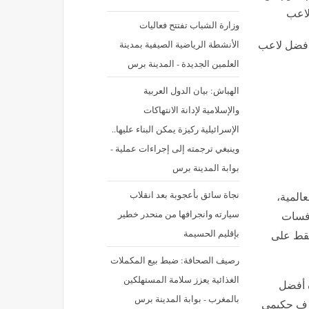
لاعب
وزارة الشباب تفتتح فعاليات
الأنشطة الرياضية الصيفية بمدينة
العلمين الجديدة - المدينة برس
الهباش: بيان الدول العربية
والإسلامية لإدانة الانتهاكات
الإسرائيلية ركيزة يمكن البناء عليها..
وينبغي ترجمته إلى إجراءات عملية -
بوابة المدينة برس
نجاة سائق بأعجوبة بعد انقلاب
عالمية،
سيارته وانجرافها من منحدر خطير
افسات
بإقليم الحسيمة
ر فقط على
رصيف الصحافة: ضبط بيع المكملات
الغذائية يعزز سلامة المستهلكين
ة أفضل
بالمغرب - بوابة المدينة برس
شرف حكيمي