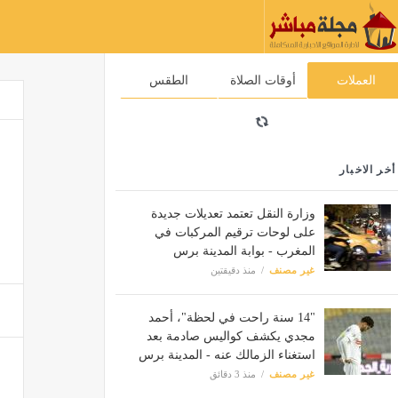
العملات
أوقات الصلاة
الطقس
أخر الاخبار
وزارة النقل تعتمد تعديلات جديدة
على لوحات ترقيم المركبات في
المغرب - بوابة المدينة برس
غير مصنف
منذ دقيقتين
"14 سنة راحت في لحظة"، أحمد
مجدي يكشف كواليس صادمة بعد
استغناء الزمالك عنه - المدينة برس
غير مصنف
منذ 3 دقائق