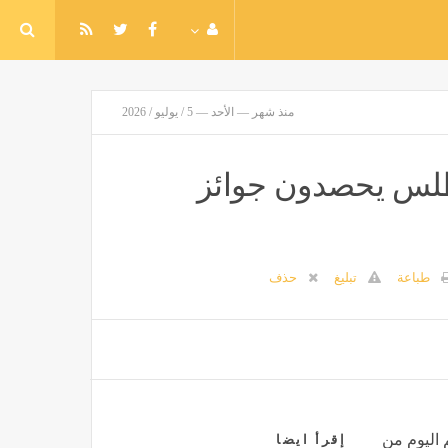
منذ شهر — الأحد — 5 / يوليو / 2026
أطلس يحصدون جوائز
طباعة
تبليغ
حذف
 اليوم من
إقرأ ايضا