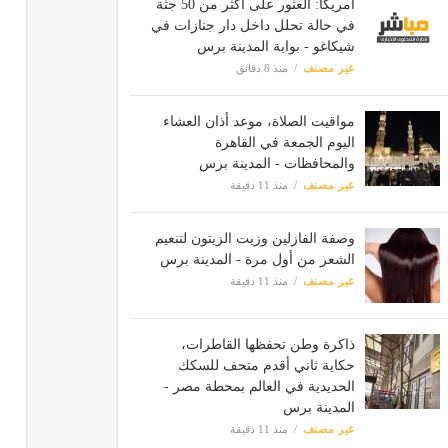
أمريكا: العثور على أكثر من 50 جثة
في حالة تحلل داخل دار جنازات في
شيكاغو - بوابة المدينة برس
غير مصنف
منذ 8 دقائق
مواقيت الصلاة، موعد أذان العشاء
اليوم الجمعة في القاهرة
والمحافظات - المدينة برس
غير مصنف
منذ 11 دقيقة
وصفة الفازلين وزيت الزيتون لتنعيم
الشعر من أول مرة - المدينة برس
غير مصنف
منذ 11 دقيقة
ذاكرة وطن تحفظها القاطرات،
حكاية ثاني أقدم متحف للسكك
الحديدية في العالم بمحطة مصر -
المدينة برس
غير مصنف
منذ 11 دقيقة