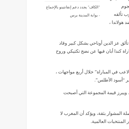
نجوم
"الكاف" يجدد دعم إنفانتينو بالإجماع
ب تألقه
- بوابة المدينة برس
هولاندا ،
ألق عز الدين أوناحي بشكل كبير وقاد
اة كندا أبان فيها عن نضج تكتيكي وروح
لاعب في المباراة” خلال أربع مواجهات ،
صر “أسود الأطلس”.
 ويبرز قيمة المجموعة التي أصبحت
لة المشوار بثقة، ويؤكد أن المغرب لا
المنتخبات العالمية.