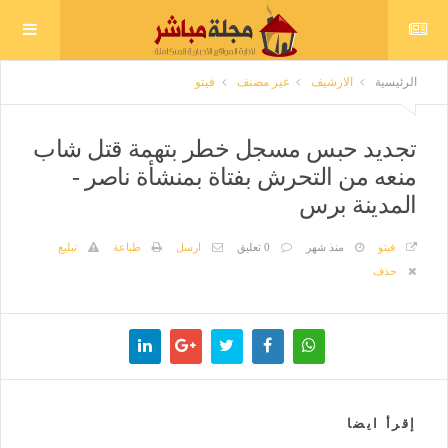
الرئيسية
الارشيف
غير مصنف
فيتو
تجديد حبس مسجل خطر بتهمة قتل شاب
منعه من التحرش بفتاة بمنشأة ناصر -
المدينة برس
فيتو
منذ شهر
0 تعليق
ارسل
طباعة
تبليغ
حذف
إقرأ ايضا