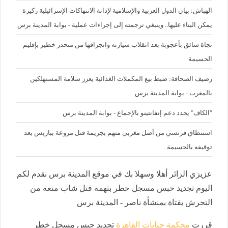
الهباش: بيان الدول العربية والإسلامية لإدانة الانتهاكات الإسرائيلية ركيزة
يمكن البناء عليها.. وينبغي ترجمته إلى إجراءات عملية - بوابة المدينة برس
نجاة سائق بأعجوبة بعد انقلاب سيارته وانجرافها من منحدر خطير بإقليم
الحسيمة
رصيف الصحافة: ضبط بيع المكملات الغذائية يعزز سلامة المستهلكين
بالمغرب - بوابة المدينة برس
"الكاف" يجدد دعم إنفانتينو بالإجماع - بوابة المدينة برس
استنطاق فرنسي من أصل مغربي متهم بجريمة قتل مروعة بباريس بعد
توقيفه بالحسيمة
عزيزي الزائر أهلا وسهلا بك في موقع المدينة برس نقدم لكم
اليوم تجديد حبس مسجل خطر بتهمة قتل شاب منعه من
التحرش بفتاة بمنشأة ناصر - المدينة برس
قررت
محكمة جنايات القاهرة
تجديد حبس مسجل خطر