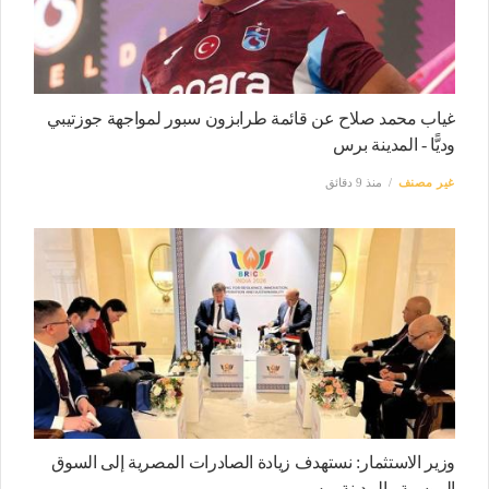
غياب محمد صلاح عن قائمة طرابزون سبور لمواجهة جوزتيبي
وديًّا - المدينة برس
غير مصنف
منذ 9 دقائق
وزير الاستثمار: نستهدف زيادة الصادرات المصرية إلى السوق
الروسية - المدينة برس