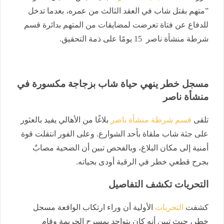
”متهم بقتل شاب في العقد الثالث من عمره، بعدما تدخل
للدفاع عن فتاة تعرضت لمضايقات من المتهم بدائرة قسم
شرطة منشأة ناصر 15 يومًا على ذمة التحقيق.
مسجل خطر ينهي حياة شاب بزجاجة مكسورة في
منشأة ناصر
تلقى
قسم شرطة منشأة ناصر
بلاغًا من الأهالي يفيد بالعثور
على جثة شاب ملقاة بأحد الشوارع. وعلى الفور انتقلت قوة
أمنية إلى مكان البلاغ، وبالفحص تبين أن الضحية مصابٌ
بجرح قطعي خطر في الرقبة أودى بحياته.
التحريات تكشف التفاصيل
كشفت
التحريات
الأولية أن وراء ارتكاب الواقعة مسجل
خطر، حيث تبين أنه كان يتواجد بمسرح الجريمة وقام