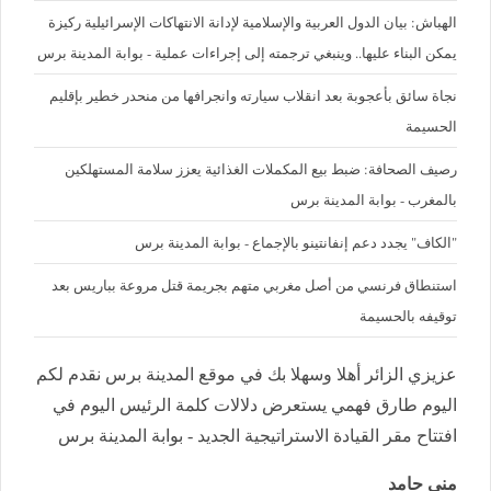
الهباش: بيان الدول العربية والإسلامية لإدانة الانتهاكات الإسرائيلية ركيزة
يمكن البناء عليها.. وينبغي ترجمته إلى إجراءات عملية - بوابة المدينة برس
نجاة سائق بأعجوبة بعد انقلاب سيارته وانجرافها من منحدر خطير بإقليم
الحسيمة
رصيف الصحافة: ضبط بيع المكملات الغذائية يعزز سلامة المستهلكين
بالمغرب - بوابة المدينة برس
"الكاف" يجدد دعم إنفانتينو بالإجماع - بوابة المدينة برس
استنطاق فرنسي من أصل مغربي متهم بجريمة قتل مروعة بباريس بعد
توقيفه بالحسيمة
عزيزي الزائر أهلا وسهلا بك في موقع المدينة برس نقدم لكم
اليوم طارق فهمي يستعرض دلالات كلمة الرئيس اليوم في
افتتاح مقر القيادة الاستراتيجية الجديد - بوابة المدينة برس
منى حامد