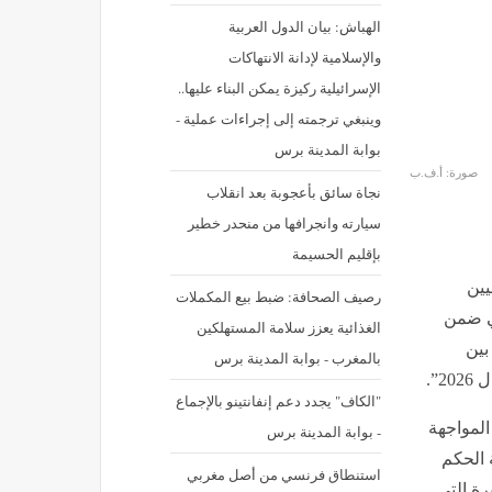
الهباش: بيان الدول العربية
والإسلامية لإدانة الانتهاكات
الإسرائيلية ركيزة يمكن البناء عليها..
وينبغي ترجمته إلى إجراءات عملية -
بوابة المدينة برس
صورة: أ.ف.ب
نجاة سائق بأعجوبة بعد انقلاب
سيارته وانجرافها من منحدر خطير
بإقليم الحسيمة
يين
رصيف الصحافة: ضبط بيع المكملات
سي ضمن
الغذائية يعزز سلامة المستهلكين
بين
بالمغرب - بوابة المدينة برس
”.
"الكاف" يجدد دعم إنفانتينو بالإجماع
المواجهة
- بوابة المدينة برس
 الحكم
استنطاق فرنسي من أصل مغربي
رة التي