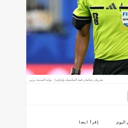
مغربيان يحكمان قمة المكسيك وإنجلترا - بوابة المدينة برس
 اليوم
إقرأ ايضا