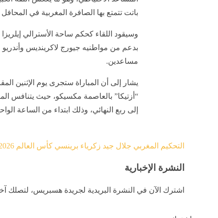
باتت تتمتع بها الصافرة المغربية في المحافل ا
وسيقود اللقاء كحكم ساحة الأسترالي إيلريزا 
بدعم من مواطنيه جيورج لاكرينديس وأندريو
مساعدين.
يشار إلى أن المباراة ستجرى يوم الإثنين ال
“أزتيكا” بالعاصمة مكسيكو، حيث يتنافس المن
إلى ربع النهائي، وذلك ابتداء من الساعة الواح
التحكيم المغربي
جلال جيد
زكرياء برينسي
كأس العالم 2026
النشرة الإخبارية
اشترك الآن في النشرة البريدية لجريدة هسبريس، لتصلك آخر 