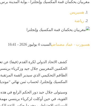
مغربيان يحكمان قمة المكسيك وإنجلترا - بوابة المدينة برس
هسبريس
رياضة
هسبورت - عماد مضماضي
السبت 4 يوليوز 2026 - 16:41
كشف الاتحاد الدولي لكرة القدم (فيفا) عن تع
الحكمين المغربيين جلال جيد وزكرياء برين
الطاقم التحكيمي الذي سيدير القمة المرتقبة 
المكسيك وإنجلترا، لحساب ثمن نهائي “مونديال 2026
وسيتولى جلال جيد دور الحكم الرابع في هذه 
القوية، في حين أوكلت لزكرياء برينسي مهمة
المساعد الاحتياطي، وهو ما يعكس الثقة الكبي