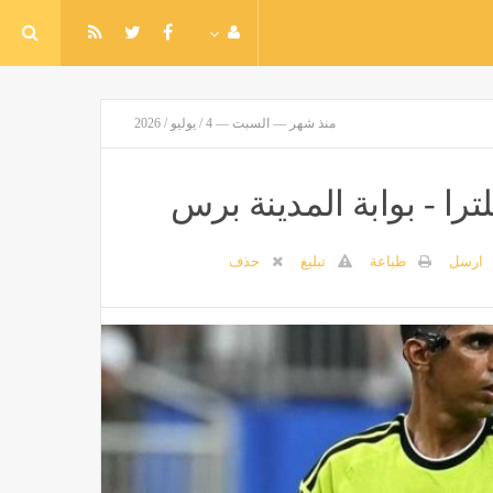
منذ شهر — السبت — 4 / يوليو / 2026
ا - بوابة المدينة برس
ارسل
طباعة
تبليغ
حذف