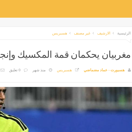
الرئيسية
الارشيف
غير مصنف
هسبريس
مغربيان يحكمان قمة المكسيك وإنجلتر
هسبورت - عماد مضماضي
هسبريس
منذ شهر
0 تعليق