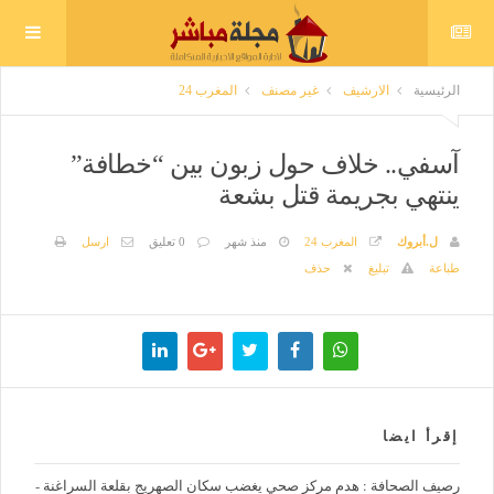
الرئيسية
الارشيف
غير مصنف
المغرب 24
آسفي.. خلاف حول زبون بين “خطافة”
ينتهي بجريمة قتل بشعة
ل.أبروك
المغرب 24
منذ شهر
0 تعليق
ارسل
طباعة
تبليغ
حذف
إقرأ ايضا
رصيف الصحافة : هدم مركز صحي يغضب سكان الصهريج بقلعة السراغنة -