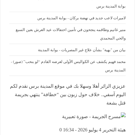
بوابة المدينة برس
لاميرات لاعب جديد في نهضة بركان - بوابة المدينة برس
منير غانيم وطاقمه ينجحون في تأمين احتفالات عيد العرش بعين السبع
والحي المحمدي
بيان من "بهية" بشأن علاج غير المصريات - بوابة المدينة
محمد فهيم يكشف عن الكواليس الأولى لعرضه القادم “لو بنحب” (صور) -
المدينة برس
عزيزي الزائر أهلا وسهلا بك في موقع المدينة برس نقدم لكم
اليوم آسفي.. خلاف حول زبون بين “خطافة” ينتهي بجريمة
قتل بشعة
هيئة التحرير
4 يوليو 2026 - 16:34
0