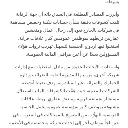
بسيطة.
وأبرزت المصادر المطلعة في السياق ذاته أن جهة الرقابة
تلقت كشوفات دقيقة بشأن حسابات بنكية وحصص مساهمة
في شركات بالخارج تعود إلى رجال أعمال ومنعشين
عقاريين تربطهم بموظفين عموميين كبار علاقات قرابة،
استغلوا فيها ازدواج الجنسية لتسهيل تهريب ثروات هؤلاء
المسؤولين بعيدًا عن أعين مراقبي المالية العمومية.
واستفادت الأبحاث الجديدة من تبادل المعطيات مع إدارات
شريكة أخرى، من بينها المديرية العامة للضرائب وإدارة
الجمارك والضرائب غير المباشرة، بهدف ضبط أنشطة
الشركات المعنية، حيث همَّت الكشوفات المالية استغلال
مستشار بجماعة قروية ومنعش عقاري تربطه علاقات
مشبوهة بموظف كبير بمؤسسة عمومية يحمل الجنسية
الفرنسية للتهرُّب من التصريح بالممتلكات في المغرب، في
حين لجأ موظف آخر إلى إحداث شركة متخصصة في الأنظمة