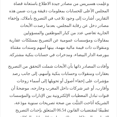
وعلِمت هسبريس من مصادر جيدة الاطلاع باستعانة قضاة
المجلس الأعلى للحسابات بمعلومات دقيقة وردت ضمن هذه
التقارير، أشارت إلى وجود تلاعب في التصريح بأملاك، وإخفاء
مصادر دخل عن رقابة المجلس، بعدما رصدت الأبحاث
الجارية تغاضي عدد من كبار الموظفين والمسؤولين
بمقاولات ومؤسسات عمومية عن التصريح بممتلكات عقارية
ومنقولات ذات قيمة مالية مهمة، بينها أسهم وسندات مقتناة
ببورصة الدار البيضاء، ومدخرات في حسابات بنكية مشتركة.
وأفادت المصادر ذاتها بأن الأبحاث شملت التحقق من التصريح
بعقارات ومنقولات وحسابات بنكية وأسهم، إلى جانب رصد
مؤشرات على إخفاء أصول أو تحويلها إلى أسماء زوجات
وأقارب، أو عبر شركات داخل المغرب وخارجه، موضحةً أن
قنوات تبادل المعطيات الإلكترونية بين الإدارات والمؤسسات
الشريكة أتاحت التثبُّت من صحة تصريحات سنوية مودَعة،
تطبيقًا لمقتضيات القانون 06.54 المتعلق بإحداث التصريح