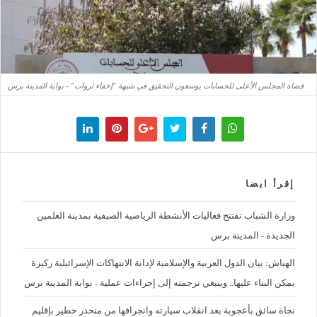
قضاة المجلس الأعلى للحسابات يوسعون التحقيق في شبهة "إخفاء ثروات" - بوابة المدينة برس
إقرأ ايضا
وزارة الشباب تفتتح فعاليات الأنشطة الرياضية الصيفية بمدينة العلمين
الجديدة - المدينة برس
الهباش: بيان الدول العربية والإسلامية لإدانة الانتهاكات الإسرائيلية ركيزة
يمكن البناء عليها.. وينبغي ترجمته إلى إجراءات عملية - بوابة المدينة برس
نجاة سائق بأعجوبة بعد انقلاب سيارته وانجرافها من منحدر خطير بإقليم