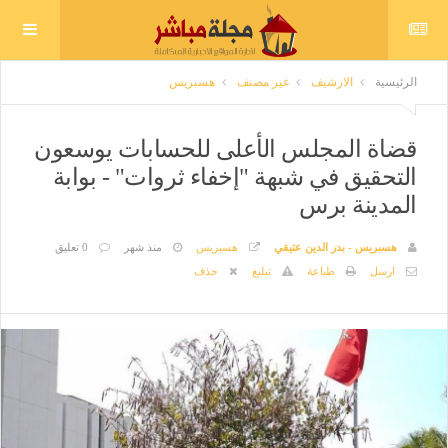
الرئيسية
الارشيف
غير مصنف
هسبريس
قضاة المجلس الأعلى للحسابات يوسعون
التحقيق في شبهة "إخفاء ثروات" - بوابة
المدينة برس
هسبريس - بدر الدين عتيقي
هسبريس
منذ شهر
0 تعليق
ارسل
طباعة
تبليغ
حذف