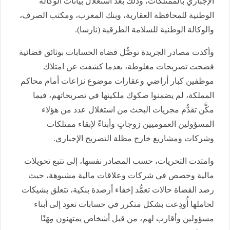
الإجباري بالممتلكات، وذلك بعد استغلال بيانات الوكالة
الوطنية للمحافظة العقارية، وبنك المغرب، ومكتب الصرف،
والوكالة الوطنية للسلامة الطرقية (نارسا).
وأكدت مصادر الجريدة توصُّل قضاة الحسابات بوثائق قضائية
فضحت تصريحات مغلوطة، بعدما كشفت عن امتلاك
موظفين كبار أراضي وعقارات موضوع نزاعات أمام محاكم
المملكة، لم يضمنوا صكوك ملكيتها في تصريحاتهم، فيما
مكَّن تقدُّم مجريات البحث من استغلال عدد من هؤلاء
المسؤولين العموميين زوجاتٍ وأبناءً لإبقاء ممتلكات
وشركات ومشاريع خارج مظلة التصريح الإجباري.
وامتدت التحريات، حسب المصادر نفسها، إلى تتبع تحويلات
مالية وحصص في شركات وعلاقات مالية مشبوهة، حيث
رصد القضاة حالات تعمُّد إخفاء أرصدة بنكية، تتعلق بشيكات
لحاملها أُودِعت بشكل متكرر في حسابات تعود إلى أبناء
مسؤولين وأقارب لهم، من قبل أشخاص يمتهنون مِهَنًا