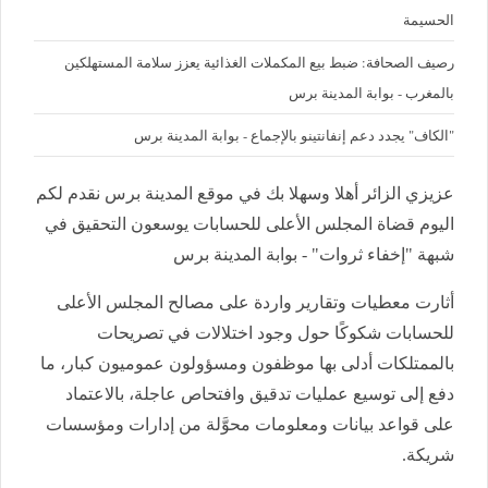
الحسيمة
رصيف الصحافة: ضبط بيع المكملات الغذائية يعزز سلامة المستهلكين
بالمغرب - بوابة المدينة برس
"الكاف" يجدد دعم إنفانتينو بالإجماع - بوابة المدينة برس
عزيزي الزائر أهلا وسهلا بك في موقع المدينة برس نقدم لكم
اليوم قضاة المجلس الأعلى للحسابات يوسعون التحقيق في
شبهة "إخفاء ثروات" - بوابة المدينة برس
أثارت معطيات وتقارير واردة على مصالح المجلس الأعلى
للحسابات شكوكًا حول وجود اختلالات في تصريحات
بالممتلكات أدلى بها موظفون ومسؤولون عموميون كبار، ما
دفع إلى توسيع عمليات تدقيق وافتحاص عاجلة، بالاعتماد
على قواعد بيانات ومعلومات محوَّلة من إدارات ومؤسسات
شريكة.