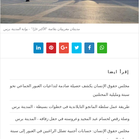
مدينتان مغربيتان بقائمة "الأكثر حَرّا" - بوابة المدينة برس
إقرأ ايضا
مجلس حقوق الإنسان يكشف حصيلة صادمة لتداعيات العبور الجماعي نحو
سبتة ومليلية المحتلتين
طريقة عمل سلطة المانجو التايلاندية فى خطوات بسيطة - المدينة برس
وصلة رقص لحسام عبد المجيد وعروسته في حفل زفافه - المدينة برس
مجلس حقوق الإنسان: حسابات أجنبية تضلل الراغبين في العبور إلى سبتة