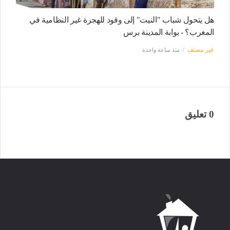
هل يتحول شباب "النيت" إلى وقود للهجرة غير النظامية في
المغرب؟ - بوابة المدينة برس
غير مصنف
منذ ساعة واحدة
0 تعليق