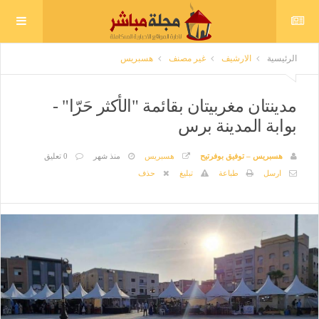
الرئيسية
الارشيف
غير مصنف
هسبريس
مدينتان مغربيتان بقائمة "الأكثر حَرّا" -
بوابة المدينة برس
هسبريس – توفيق بوفرتيح
هسبريس
منذ شهر
0 تعليق
ارسل
طباعة
تبليغ
حذف