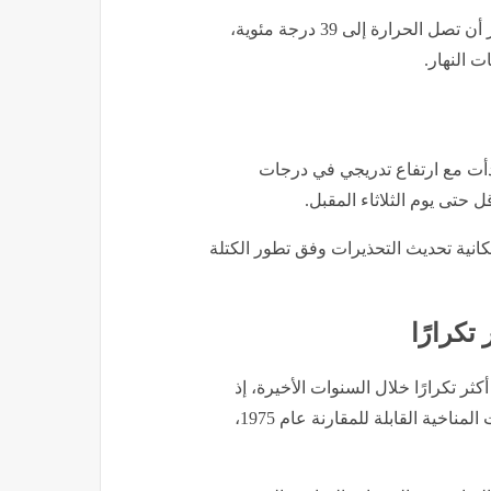
أما في المنطقة الحضرية وحوض نهر هيناريس، فمن المنتظر أن تصل الحرارة إلى 39 درجة مئوية،
 النهار.
 بدأت مع ارتفاع تدريجي في درجات
 حتى يوم الثلاثاء المقبل.
انية تحديث التحذيرات وفق تطور الكتلة
تكرارًا
ثر تكرارًا خلال السنوات الأخيرة، إذ
سجلت إسبانيا 12 موجة حر خلال شهر يونيو منذ بدء السجلات المناخية القابلة للمقارنة عام 1975،