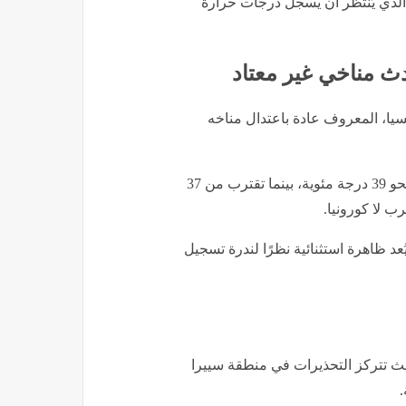
، الذي يُنتظر أن يسجل درجات حرارة
ث مناخي غير معتاد
سيا، المعروف عادة باعتدال مناخه
وتتوقع الأرصاد أن تصل درجات الحرارة داخل أورينسي إلى نحو 39 درجة مئوية، بينما تقترب من 37
ب لا كورونيا.
د ظاهرة استثنائية نظرًا لندرة تسجيل
حيث تتركز التحذيرات في منطقة سييرا