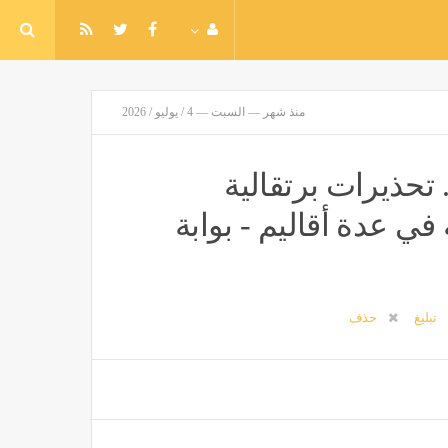
منذ شهر — السبت — 4 / يوليو / 2026
 تحذيرات برتقالية
ارة تقترب من 42 مئوية في عدة أقاليم - بوابة
تبليغ
حذف