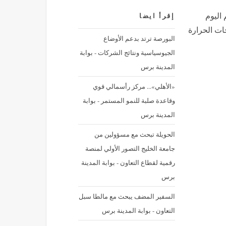
 اليوم
إقرأ ايضا
جات الحرارة
البورصة ترتد بدعم الأوضاع
الجيوسياسية ونتائج الشركات - بوابة
المدينة برس
«الأهلي»... مركز رأسمالي قوي
وقاعدة صلبة للنمو المستمر - بوابة
المدينة برس
الحويلة تبحث مع مسؤولين من
جامعة الخليج التصور الأولي لمنصة
رقمية لقطاع التعاون - بوابة المدينة
برس
السفير المضف يبحث مع مالطا سبل
التعاون - بوابة المدينة برس