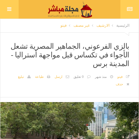
الرئيسية
الارشيف
غير مصنف
فيتو
بالزي الفرعوني، الجماهير المصرية تشعل
الأجواء في تكساس قبل مواجهة أستراليا -
المدينة برس
فيتو
منذ شهر
0 تعليق
ارسل
طباعة
تبليغ
حذف