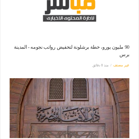
90 مليون يورو، خطة برشلونة لتخفيض رواتب نجومه - المدينة
برس
غير مصنف
منذ 8 دقائق