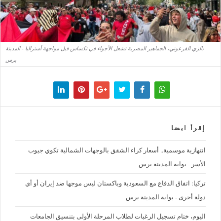
بالزي الفرعوني، الجماهير المصرية تشعل الأجواء في تكساس قبل مواجهة أستراليا - المدينة
برس
إقرأ ايضا
‪انتهازية موسمية.. أسعار كراء الشقق بالوجهات الشمالية تكوي جيوب
الأسر - بوابة المدينة برس
تركيا: اتفاق الدفاع مع السعودية وباكستان ليس موجها ضد إيران أو أي
دولة أخرى - بوابة المدينة برس
اليوم، ختام تسجيل الرغبات لطلاب المرحلة الأولى بتنسيق الجامعات